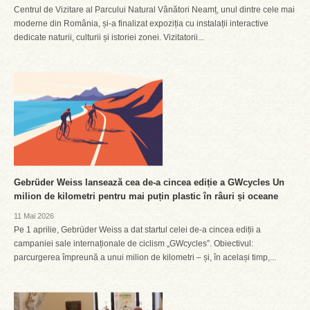
Centrul de Vizitare al Parcului Natural Vânători Neamț, unul dintre cele mai
moderne din România, și-a finalizat expoziția cu instalații interactive
dedicate naturii, culturii și istoriei zonei. Vizitatorii...
Gebrüder Weiss lansează cea de-a cincea ediție a GWcycles Un
milion de kilometri pentru mai puțin plastic în râuri și oceane
11 Mai 2026
Pe 1 aprilie, Gebrüder Weiss a dat startul celei de-a cincea ediții a
campaniei sale internaționale de ciclism „GWcycles”. Obiectivul:
parcurgerea împreună a unui milion de kilometri – și, în același timp,...