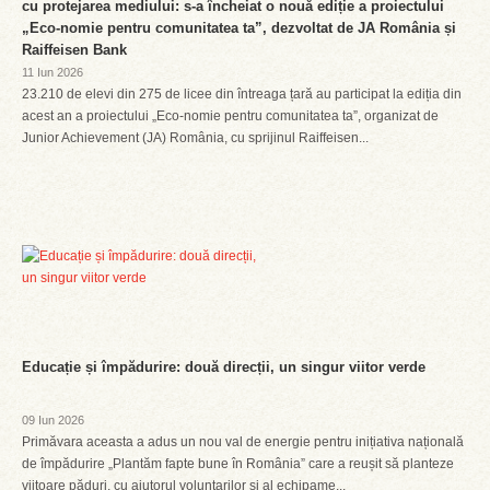
cu protejarea mediului: s-a încheiat o nouă ediție a proiectului
„Eco-nomie pentru comunitatea ta”, dezvoltat de JA România și
Raiffeisen Bank
11 Iun 2026
23.210 de elevi din 275 de licee din întreaga țară au participat la ediția din
acest an a proiectului „Eco-nomie pentru comunitatea ta”, organizat de
Junior Achievement (JA) România, cu sprijinul Raiffeisen...
Educație și împădurire: două direcții, un singur viitor verde
09 Iun 2026
Primăvara aceasta a adus un nou val de energie pentru inițiativa națională
de împădurire „Plantăm fapte bune în România” care a reușit să planteze
viitoare păduri, cu ajutorul voluntarilor și al echipame...