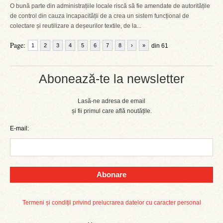
O bună parte din administrațiile locale riscă să fie amendate de autoritățile
de control din cauza incapacității de a crea un sistem funcțional de
colectare și reutilizare a deșeurilor textile, de la...
Page:
1
2
3
4
5
6
7
8
›
»
din 61
Abonează-te la newsletter
Lasă-ne adresa de email
și fii primul care află noutățile.
E-mail:
Abonare
Termeni și condiții privind prelucrarea datelor cu caracter personal