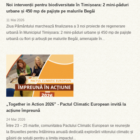
Noi intervenții pentru biodiversitate în Timișoara: 2 mini-păduri
urbane și 450 mp de pajiște pe malurile Begăi
11 Mai 2026
Ziua Pământului marchează finalizarea a 3 noi proiecte de regenerare
urbană în Municipiul Timișoara: 2 mini-păduri urbane și 450 mp de pajiște
urbană cu flori și arbuști pe malurile Begăi, amenajate în...
„Together in Action 2026” - Pactul Climatic European invită la
acțiune împreună
24 Mar 2026
Între 23 – 25 martie, comunitatea Pactului Climatic European se reunește
la Bruxelles pentru întâlnirea anuală dedicată explorării viitorului climatic și
găsirii de soluții pentru a limita impactul...