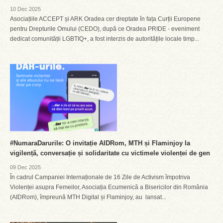
10 Dec 2025
Asociațiile ACCEPT și ARK Oradea cer dreptate în fața Curții Europene
pentru Drepturile Omului (CEDO), după ce Oradea PRIDE - eveniment
dedicat comunității LGBTIQ+, a fost interzis de autoritățile locale timp...
#NumaraDarurile: O invitație AIDRom, MTH și Flaminjoy la
vigilență, conversație și solidaritate cu victimele violenței de gen
09 Dec 2025
În cadrul Campaniei Internaționale de 16 Zile de Activism împotriva
Violenței asupra Femeilor, Asociația Ecumenică a Bisericilor din România
(AIDRom), împreună MTH Digital și Flaminjoy, au lansat...