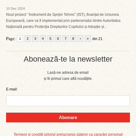
10 Dec 2024
Noul proiect ‘’Instrument de Sprijin Tehnic” (IST), finanțat de Uniunea
Europeană, care va fi implementat prin parteneriatul dintre Autoritatea
Națională pentru Protecția Drepturilor Copilului și Adopție și...
Page:
1
2
3
4
5
6
7
8
›
»
din 21
Abonează-te la newsletter
Lasă-ne adresa de email
și fii primul care află noutățile.
E-mail:
Abonare
Termeni și condiții privind prelucrarea datelor cu caracter personal