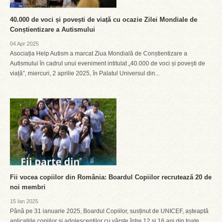
40.000 de voci și povești de viață cu ocazie Zilei Mondiale de
Conștientizare a Autismului
04 Apr 2025
Asociația Help Autism a marcat Ziua Mondială de Conștientizare a
Autismului în cadrul unui eveniment intitulat „40.000 de voci și povești de
viață”, miercuri, 2 aprilie 2025, în Palatul Universul din...
Fii vocea copiilor din România: Boardul Copiilor recrutează 20 de
noi membri
15 Ian 2025
Până pe 31 ianuarie 2025, Boardul Copiilor, susținut de UNICEF, așteaptă
aplicațiile copiilor și adolescenților cu vârste între 12 și 16 ani din toate