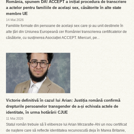
România, spunem DA! ACCEPT a inițiat procedura de transcriere
a actelor pentru familiile de același sex, căsătorite în alte state
membre UE
14 Mai 2026
Familiile formate din persoane de același sex care și-au unit destinele în
alte țări din Uniunea Europeană cer României transcrierea certificatelor de
căsătorie, cu susținerea Asociației ACCEPT. Miercuri, pe...
Victorie definitivă în cazul lui Arian: Justiția română confirmă
drepturile persoanelor transgender de a-și echivala actele de
identitate, în urma hotărârii CJUE
11 Mai 2026
Statul român trebuie să îi elibereze lui Arian Mirzarafie-Ahi un nou certificat
de naștere care să reflecte identitatea recunoscută deja în Marea Britanie,