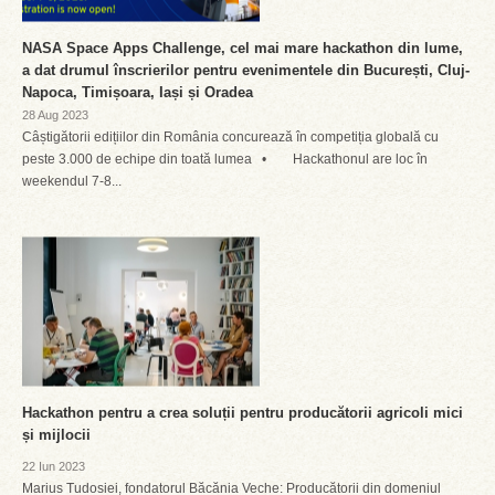
NASA Space Apps Challenge, cel mai mare hackathon din lume,
a dat drumul înscrierilor pentru evenimentele din București, Cluj-
Napoca, Timișoara, Iași și Oradea
28 Aug 2023
Câștigătorii edițiilor din România concurează în competiția globală cu
peste 3.000 de echipe din toată lumea • Hackathonul are loc în
weekendul 7-8...
Hackathon pentru a crea soluții pentru producătorii agricoli mici
și mijlocii
22 Iun 2023
Marius Tudosiei, fondatorul Băcănia Veche: Producătorii din domeniul