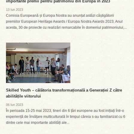
importante premii pentru patrimoniu din Europa în 2023
13 Iun 2023
Comisia Europeană și Europa Nostra au anunțat astăzi câștigătorii
premiilor European Heritage Awards / Europa Nostra Awards 2023. Anul
acesta, 30 de proiecte cu realizări remarcabile în domeniul patrimoniului,...
Skilled Youth – călătoria transformațională a Generației Z către
abilitățile viitorului
06 Iun 2023
În perioada 15-25 mai 2023, tineri din 6 țări europene au fost inițiați într-o
experiență de învățare multiculturală în timpul căreia s-au familiarizat cu 6
dintre cele mai importante abilități ale...