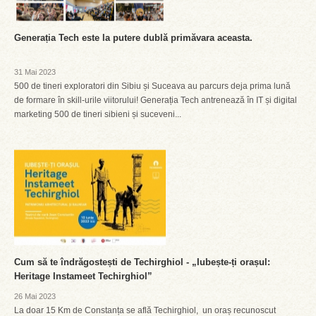
Generația Tech este la putere dublă primăvara aceasta.
31 Mai 2023
500 de tineri exploratori din Sibiu și Suceava au parcurs deja prima lună
de formare în skill-urile viitorului! Generația Tech antrenează în IT și digital
marketing 500 de tineri sibieni și suceveni...
Cum să te îndrăgostești de Techirghiol - „Iubește-ți orașul:
Heritage Instameet Techirghiol”
26 Mai 2023
La doar 15 Km de Constanța se află Techirghiol, un oraș recunoscut