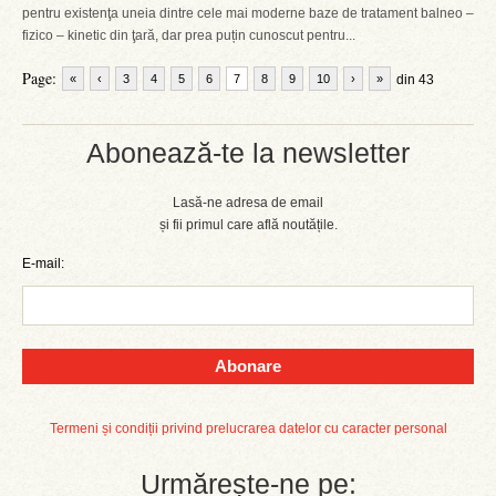
pentru existenţa uneia dintre cele mai moderne baze de tratament balneo –
fizico – kinetic din ţară, dar prea puțin cunoscut pentru...
Page:
«
‹
3
4
5
6
7
8
9
10
›
»
din 43
Abonează-te la newsletter
Lasă-ne adresa de email
și fii primul care află noutățile.
E-mail:
Abonare
Termeni și condiții privind prelucrarea datelor cu caracter personal
Urmărește-ne pe: