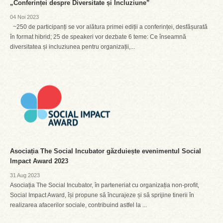
„Conferinței despre Diversitate și Incluziune”
04 Noi 2023
~250 de participanți se vor alătura primei ediții a conferinței, desfășurată
în format hibrid; 25 de speakeri vor dezbate 6 teme: Ce înseamnă
diversitatea și incluziunea pentru organizații,...
Asociația The Social Incubator găzduiește evenimentul Social
Impact Award 2023
31 Aug 2023
Asociația The Social Incubator, în parteneriat cu organizația non-profit,
Social Impact Award, își propune să încurajeze și să sprijine tinerii în
realizarea afacerilor sociale, contribuind astfel la ...