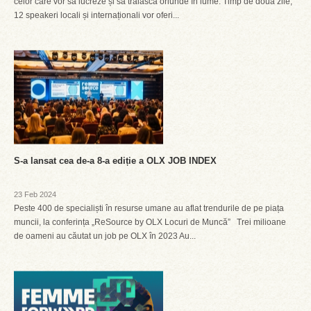
celor care vor să lucreze și să trăiască oriunde în lume. Timp de două zile,
12 speakeri locali și internaționali vor oferi...
S-a lansat cea de-a 8-a ediție a OLX JOB INDEX
23 Feb 2024
Peste 400 de specialiști în resurse umane au aflat trendurile de pe piața
muncii, la conferința „ReSource by OLX Locuri de Muncă” Trei milioane
de oameni au căutat un job pe OLX în 2023 Au...