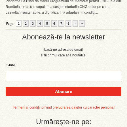
Platforma Fă Bine! dă startul Programului de Mentorat pentru ONG-urile din
România, creat cu scopul de a susține eforturile ONG-urilor pe calea
dezvoltării sustenabile, a digitalizării, a adaptării în condiții...
Page:
1
2
3
4
5
6
7
8
›
»
Abonează-te la newsletter
Lasă-ne adresa de email
și fii primul care află noutățile.
E-mail:
Abonare
Termeni și condiții privind prelucrarea datelor cu caracter personal
Urmărește-ne pe: