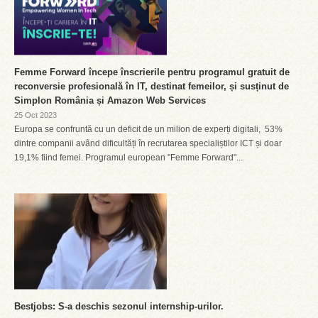
Femme Forward începe înscrierile pentru programul gratuit de
reconversie profesională în IT, destinat femeilor, și susținut de
Simplon România și Amazon Web Services
25 Oct 2023
Europa se confruntă cu un deficit de un milion de experți digitali, 53%
dintre companii având dificultăți în recrutarea specialiștilor ICT și doar
19,1% fiind femei. Programul european "Femme Forward"...
Bestjobs: S-a deschis sezonul internship-urilor.