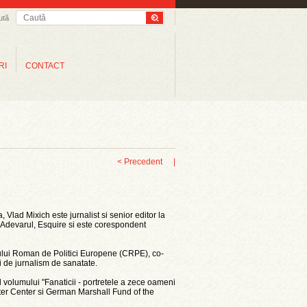
ută
RI
CONTACT
< Precedent
|
a
,
Vlad
Mixich
este
jurnalist
si
senior editor la
Adevarul
, Esquire
si
este
corespondent
lui
Roman de
Politici
Europene
(
CRPE
),
co-
i
de
jurnalism
de
sanatate
.
l
volumului
"
Fanaticii
-
portretele
a
zece
oameni
ter Center
si
German Marshall Fund of the