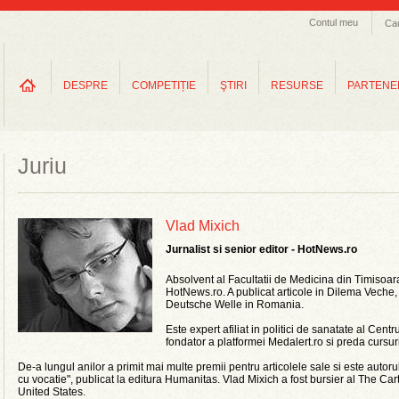
Contul meu
Ca
DESPRE
COMPETIȚIE
ŞTIRI
RESURSE
PARTENE
Juriu
Vlad Mixich
Jurnalist si senior editor - HotNews.ro
Absolvent
al
Facultatii
de
Medicina
din
Timisoar
HotNews.ro. A
publicat
articole
in
Dilema
Veche
,
Deutsche
Welle
in Romania.
Este
expert
afiliat
in
politici
de
sanatate
al
Centru
fondator
a
platformei
Medalert.ro
si
preda
cursur
De-a
lungul
anilor
a
primit
mai
multe
premii
pentru
articolele
sale
si
este
autoru
cu
vocatie
",
publicat
la
editura
Humanitas
.
Vlad
Mixich
a
fost
bursier
al The Car
United States.