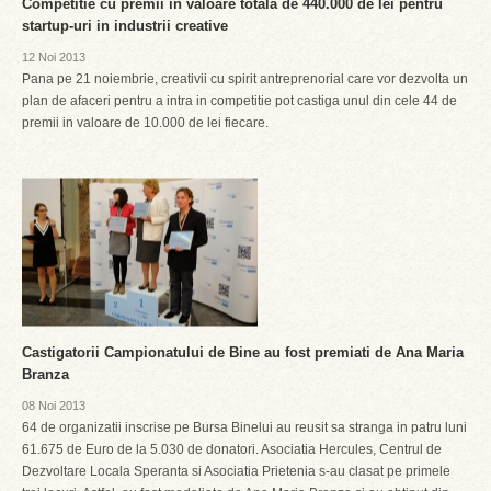
Competitie cu premii in valoare totala de 440.000 de lei pentru
startup-uri in industrii creative
12 Noi 2013
Pana pe 21 noiembrie, creativii cu spirit antreprenorial care vor dezvolta un
plan de afaceri pentru a intra in competitie pot castiga unul din cele 44 de
premii in valoare de 10.000 de lei fiecare.
Castigatorii Campionatului de Bine au fost premiati de Ana Maria
Branza
08 Noi 2013
64 de organizatii inscrise pe Bursa Binelui au reusit sa stranga in patru luni
61.675 de Euro de la 5.030 de donatori. Asociatia Hercules, Centrul de
Dezvoltare Locala Speranta si Asociatia Prietenia s-au clasat pe primele