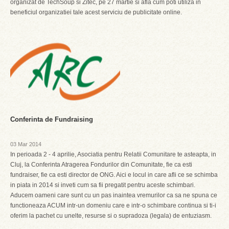
organizat de TechSoup si Zitec, pe 27 martie si afla cum poti utiliza in
beneficiul organizatiei tale acest serviciu de publicitate online.
Conferinta de Fundraising
03 Mar 2014
In perioada 2 - 4 aprilie, Asociatia pentru Relatii Comunitare te asteapta, in
Cluj, la Conferinta Atragerea Fondurilor din Comunitate, fie ca esti
fundraiser, fie ca esti director de ONG. Aici e locul in care afli ce se schimba
in piata in 2014 si inveti cum sa fii pregatit pentru aceste schimbari.
Aducem oameni care sunt cu un pas inaintea vremurilor ca sa ne spuna ce
functioneaza ACUM intr-un domeniu care e intr-o schimbare continua si ti-i
oferim la pachet cu unelte, resurse si o supradoza (legala) de entuziasm.