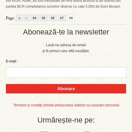
trei locuri. Astfel, au fost medaliate de Ana Maria Branza si au obtinut din
partea BCR completarea sumelor stranse cu cate 5.000 de Euro fiecare.
Page:
«
‹
64
65
66
67
68
Abonează-te la newsletter
Lasă-ne adresa de email
și fii primul care află noutățile.
E-mail:
Abonare
Termeni și condiții privind prelucrarea datelor cu caracter personal
Urmărește-ne pe: