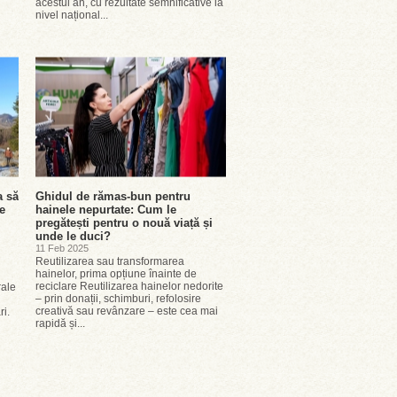
acestui an, cu rezultate semnificative la
nivel național...
a să
Ghidul de rămas-bun pentru
e
hainele nepurtate: Cum le
pregătești pentru o nouă viață și
unde le duci?
11 Feb 2025
Reutilizarea sau transformarea
hainelor, prima opțiune înainte de
reciclare Reutilizarea hainelor nedorite
rale
– prin donații, schimburi, refolosire
creativă sau revânzare – este cea mai
i.
rapidă și...