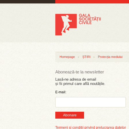
Homepage
ȘTIRI
Protecția mediului
Abonează-te la newsletter
Lasă-ne adresa de email
și fii primul care află noutățile.
E-mail:
Abonare
Termeni și condiții privind prelucrarea datelor