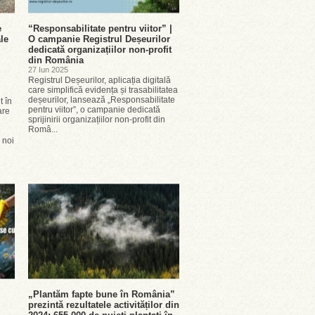
e
“Responsabilitate pentru viitor” |
ale
O campanie Registrul Deșeurilor
dedicată organizațiilor non-profit
din România
27 Iun 2025
Registrul Deșeurilor, aplicația digitală
care simplifică evidența și trasabilitatea
deșeurilor, lansează „Responsabilitate
t în
pentru viitor”, o campanie dedicată
are
sprijinirii organizațiilor non-profit din
Româ...
 noi
„Plantăm fapte bune în România”
prezintă rezultatele activităților din