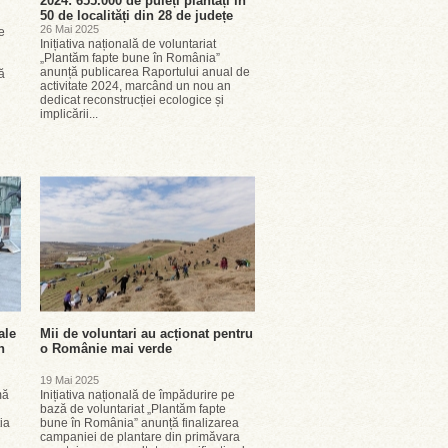
2024: 655.000 de puieți plantați în
50 de localități din 28 de județe
26 Mai 2025
e
Inițiativa națională de voluntariat
„Plantăm fapte bune în România”
anunță publicarea Raportului anual de
ă
activitate 2024, marcând un nou an
dedicat reconstrucției ecologice și
implicării...
ale
Mii de voluntari au acționat pentru
n
o Românie mai verde
19 Mai 2025
mă
Inițiativa națională de împădurire pe
bază de voluntariat „Plantăm fapte
ia
bune în România” anunță finalizarea
campaniei de plantare din primăvara