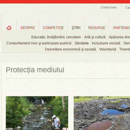
Contul meu
Ca
DESPRE
COMPETIȚIE
ŞTIRI
RESURSE
PARTENE
Educație, învățământ, cercetare
Artă şi cultură
Apărarea drep
Comportament civic şi participare publică
Sănătate
Incluziune socială
Serv
Dezvoltare economică şi socială
Voluntariat
Tinere
Protecția mediului