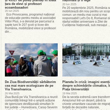
și 49917 de puieți plantați în toată
națională și o lege
țara de elevi și profesori
20 Iun 2025
ecoambasadori
Pe 20 septembrie 2025, România s
26 Iun 2025
mobilizează din nou pentru un scop
Eco Provocarea, programul național
comun: un mediu mai curat și mai
de educație pentru mediu al asociației
responsabil! Let's Do It, Romania! d
Viitor Plus, s-a derulat pe parcursul a
startul ediției aniversare a Zilei de
șapte luni în 207 școli și licee din
Curățenie Națională, sub mesajul ...
România, mobilizând elevi și profesori
din...
De Ziua Biodiversității sărbătorim
Planeta în criză: imagini esenți
cea mai mare ecologizare de pe
despre schimbările climatice, î
Via Transilvanica.
Piața Universității
26 Mai 2025
19 Mai 2025
Ziua Bună pe Via Transilvanica a reunit
De la seceta extremă care transfor
comunități întregi într-o amplă acțiune
Amazonul într-un deșert, până la
de igienizare desfășurată simultan în
crizele umanitare cauzate de migraț
trei județe – Hunedoara, Caraș-Severin
forțată de dezastre naturale,