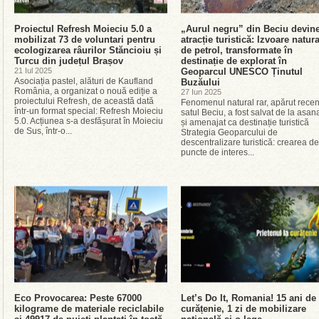
Proiectul Refresh Moieciu 5.0 a
„Aurul negru” din Beciu devin
mobilizat 73 de voluntari pentru
atracție turistică: Izvoare natur
ecologizarea râurilor Stăncioiu și
de petrol, transformate în
Turcu din județul Brașov
destinație de explorat în
21 Iul 2025
Geoparcul UNESCO Ținutul
Asociația pastel, alături de Kaufland
Buzăului
România, a organizat o nouă ediție a
27 Iun 2025
proiectului Refresh, de această dată
Fenomenul natural rar, apărut recen
într-un format special: Refresh Moieciu
satul Beciu, a fost salvat de la asan
5.0. Acțiunea s-a desfășurat în Moieciu
și amenajat ca destinație turistică
de Sus, într-o...
Strategia Geoparcului de
descentralizare turistică: crearea de
puncte de interes...
Eco Provocarea: Peste 67000
Let’s Do It, Romania! 15 ani de
kilograme de materiale reciclabile
curățenie, 1 zi de mobilizare