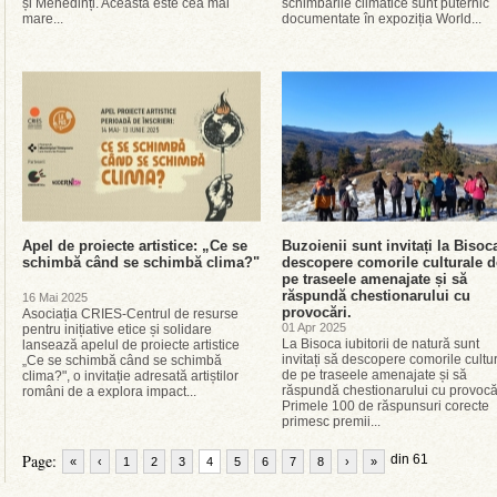
și Mehedinți. Aceasta este cea mai
schimbările climatice sunt puternic
mare...
documentate în expoziția World...
Apel de proiecte artistice: „Ce se
Buzoienii sunt invitați la Bisoc
schimbă când se schimbă clima?"
descopere comorile culturale d
pe traseele amenajate și să
răspundă chestionarului cu
16 Mai 2025
provocări.
Asociația CRIES-Centrul de resurse
01 Apr 2025
pentru inițiative etice și solidare
La Bisoca iubitorii de natură sunt
lansează apelul de proiecte artistice
invitați să descopere comorile cultu
„Ce se schimbă când se schimbă
de pe traseele amenajate și să
clima?", o invitație adresată artiștilor
răspundă chestionarului cu provocăr
români de a explora impact...
Primele 100 de răspunsuri corecte
primesc premii...
Page:
din 61
«
‹
1
2
3
4
5
6
7
8
›
»