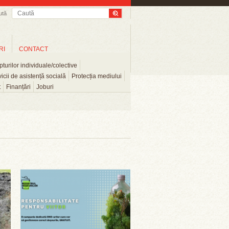
ută
RI
CONTACT
turilor individuale/colective
icii de asistență socială
Protecția mediului
t
Finanțări
Joburi