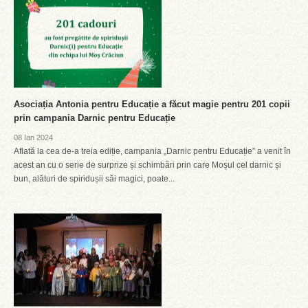
Asociația Antonia pentru Educație a făcut magie pentru 201 copii
prin campania Darnic pentru Educație
08 Ian 2024
Aflată la cea de-a treia ediție, campania „Darnic pentru Educație” a venit în
acest an cu o serie de surprize și schimbări prin care Moșul cel darnic și
bun, alături de spiridușii săi magici, poate...