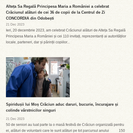
Alteța Sa Regală Principesa Maria a României a celebrat
Crăciunul alături de cei 36 de copii de la Centrul de Zi
CONCORDIA din Odobești
21 Dec 2023
Ieri, 20 decembrie 2023, am celebrat Crăciunul alături de Alteța Sa Regală
Principesa Maria a României și cei 110 invitați, reprezentanți ai autorităților
locale, parteneri, dar și părinții copiilor...
Spiridușii lui Moș Crăciun aduc daruri, bucurie, încurajare și
colinde vârstnicilor singuri
21 Dec 2023
50 de seniori au luat parte la o masă festivă de Crăciun organizată pentru
ei, alături de voluntarii care le sunt alături pe tot parcursul anului 150