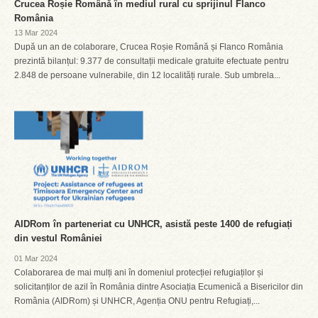
Crucea Roșie Română în mediul rural cu sprijinul Flanco
România
13 Mar 2024
După un an de colaborare, Crucea Roșie Română și Flanco România
prezintă bilanțul: 9.377 de consultații medicale gratuite efectuate pentru
2.848 de persoane vulnerabile, din 12 localități rurale. Sub umbrela...
AIDRom în parteneriat cu UNHCR, asistă peste 1400 de refugiați
din vestul României
01 Mar 2024
Colaborarea de mai mulți ani în domeniul protecției refugiaților și
solicitanților de azil în România dintre Asociația Ecumenică a Bisericilor din
România (AIDRom) și UNHCR, Agenția ONU pentru Refugiați,...