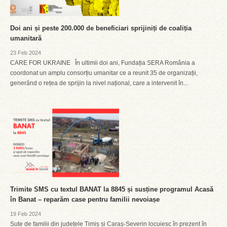
Doi ani și peste 200.000 de beneficiari sprijiniți de coaliția
umanitară
23 Feb 2024
CARE FOR UKRAINE În ultimii doi ani, Fundația SERA România a
coordonat un amplu consorțiu umanitar ce a reunit 35 de organizații,
generând o rețea de sprijin la nivel național, care a intervenit în...
Trimite SMS cu textul BANAT la 8845 și susține programul Acasă
în Banat – reparăm case pentru familii nevoiașe
19 Feb 2024
Sute de familii din județele Timiș și Caraș-Severin locuiesc în prezent în