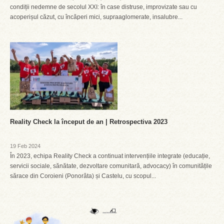
condiții nedemne de secolul XXI: în case distruse, improvizate sau cu
acoperișul căzut, cu încăperi mici, supraaglomerate, insalubre...
Reality Check la început de an | Retrospectiva 2023
19 Feb 2024
În 2023, echipa Reality Check a continuat intervențiile integrate (educație,
servicii sociale, sănătate, dezvoltare comunitară, advocacy) în comunitățile
sărace din Coroieni (Ponorâta) și Castelu, cu scopul...