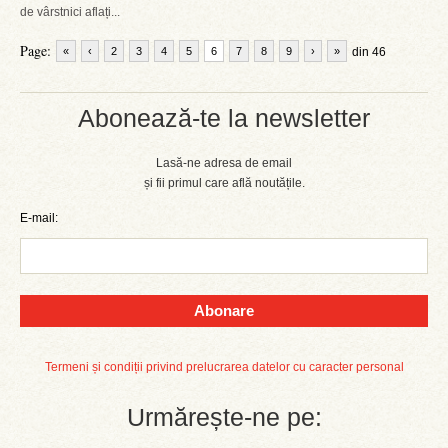
de vârstnici aflați...
Page:
«
‹
2
3
4
5
6
7
8
9
›
»
din 46
Abonează-te la newsletter
Lasă-ne adresa de email
și fii primul care află noutățile.
E-mail:
Abonare
Termeni și condiții privind prelucrarea datelor cu caracter personal
Urmărește-ne pe: