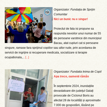
Organizator: Fundația de Sprijin
Comunitar
Nici un bunic nu e singur!
Proiectul de fata isi propune sa
raspunda nevoilor unui numar de 55
de persoane varstnice din municipiul
Bacau, atat cupluri cat si persoane
singure, ramase fara sprijinul copiilor sau altor rude, prin acordarea de
servicii de ingrijire si recuperare medicala, socializare si terapie
ocupationala,...
[...]
Organizator: Fundatia Inima de Copil
Apa trece, oamenii rămân
În septembrie 2024, inundațiile
devastatoare din județul Galați
provocate de Ciclonul Boris au
afectat 28 de localități și aproximativ
7.000 de gospodării, lăsând pe