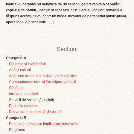
familie vulnerabilă nu beneficia de un serviciu de prevenire a separării
copilului de părinți, licențiat și accesibil. SOS Satele Copiilor România a
răspuns acestei nevoi printr-un model inovator de parteneriat public-privat,
operațional din februarie...
[...]
Sectiuni
Categoria A
Educație și Învățământ
Artă și cultură
Apărarea drepturilor individuale/ colective
Comportament civic și Participare publică
Sănătate
Incluziune socială
Servicii de Asistență socială
Protecția mediului
Dezvoltare economică și socială
Categoria B
Proiecte realizate cu implicarea Voluntarilor
Programe