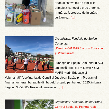
drumuri câteva mii de familii. În
primele zile, nevoile erau urgente:
hrană, apă, produse de igienă și
curățenie,...
[...]
Organizator: Fundația de Sprijin
Comunitar
„Devin < OM MARE > prin Educație
și Voluntariat!
Fundația de Sprijin Comunitar (FSC)
lansează proiectul **„Devin < OM
MARE > prin Educație și
Voluntariat!”**, cofinanțat de Consiliul Județean Bacău prin Programul
finanțărilor nerambursabile din bugetul propriu pentru anul 2025, în baza
Legii nr. 350/2005. Proiectul urmărește...
[...]
Organizator: Atelierul Faptelor Bune
Centrul Social de Psihoterapie