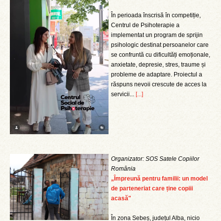
În perioada înscrisă în competiție,
Centrul de Psihoterapie a
implementat un program de sprijin
psihologic destinat persoanelor care
se confruntă cu dificultăți emoționale,
anxietate, depresie, stres, traume și
probleme de adaptare. Proiectul a
răspuns nevoii crescute de acces la
servicii...
[...]
Organizator: SOS Satele Copiilor
România
„Împreună pentru familii: un model
de parteneriat care ține copiii
acasă"
În zona Sebeș, județul Alba, nicio