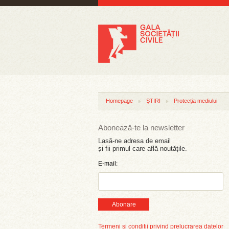
Homepage
ȘTIRI
Protecția mediului
Abonează-te la newsletter
Lasă-ne adresa de email
și fii primul care află noutățile.
E-mail:
Abonare
Termeni și condiții privind prelucrarea datelor