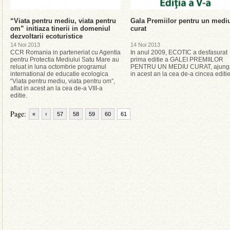
“Viata pentru mediu, viata pentru
Gala Premiilor pentru un medi
om” initiaza tinerii in domeniul
curat
dezvoltarii ecoturistice
14 Noi 2013
14 Noi 2013
CCR Romania in parteneriat cu Agentia
In anul 2009, ECOTIC a desfasurat
pentru Protectia Mediului Satu Mare au
prima editie a GALEI PREMIILOR
reluat in luna octombrie programul
PENTRU UN MEDIU CURAT, ajung
international de educatie ecologica
in acest an la cea de-a cincea editie
“Viata pentru mediu, viata pentru om”,
aflat in acest an la cea de-a VIII-a
editie.
Page:
«
‹
57
58
59
60
61