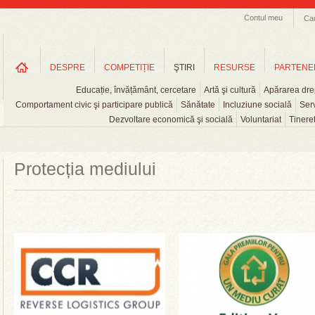
Contul meu
Ca
DESPRE
COMPETIȚIE
ŞTIRI
RESURSE
PARTENE
Educație, învățământ, cercetare
Artă şi cultură
Apărarea drep
Comportament civic şi participare publică
Sănătate
Incluziune socială
Serv
Dezvoltare economică şi socială
Voluntariat
Tinere
Protecția mediului