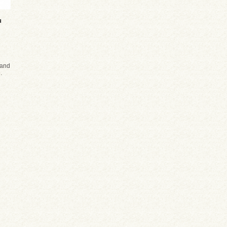
u
and
.