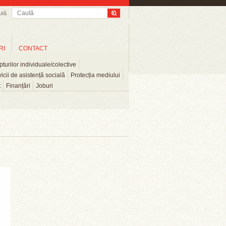
ută
RI
CONTACT
turilor individuale/colective
icii de asistență socială
Protecția mediului
t
Finanțări
Joburi