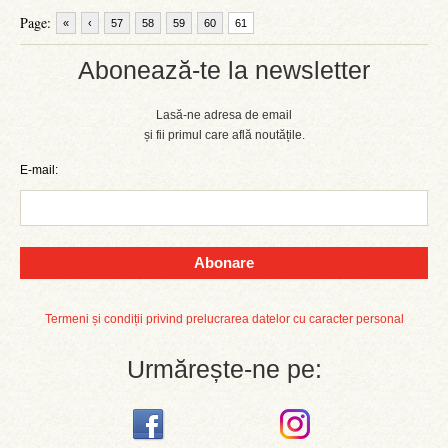
Page:
«
‹
57
58
59
60
61
Abonează-te la newsletter
Lasă-ne adresa de email
și fii primul care află noutățile.
E-mail:
Abonare
Termeni și condiții privind prelucrarea datelor cu caracter personal
Urmărește-ne pe: