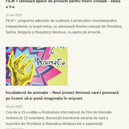
FILM + lansează apelul de proiecte pentru tinerii cineaști - ediția
a V-a
11 Iun 2020
FILM +, programul alternativ de susținere a producțiilor cinematografice
independente cu buget redus, se adresează tinerilor cineaști din România,
Serbia, Bulgaria și Republica Moldova, cu apelul de proiecte...
Incubatorul de animație – Noul proiect Animest care-i provoacă
pe liceeni să-și pună imaginația în mișcare
05 Iun 2020
Cea de-a 15-a ediție a Festivalului Internațional de Film de Animație
Animest (9-15 noiembrie, București) transformă vacanța de vară a
liceenilor din România și Republica Moldova într-o experiență