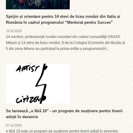
Sprijin și orientare pentru 14 elevi de liceu români din Italia și
România în cadrul programului “Mentorat pentru Succes”
16 Iul 2020
14 mentori, profesioniști români voluntari din cadrul comunității GRASP
Milano și 14 elevi de liceu români, 9 de la Colegiul Economic din Buzău și
5 din zona Milano au participat la prima ediție a programului...
Se lansează „e fără 10” - un program de susținere pentru tinerii
artiști în devenire
07 Iul 2020
e fără 10 este un program de susținere pentru tinerii artiști în devenire.