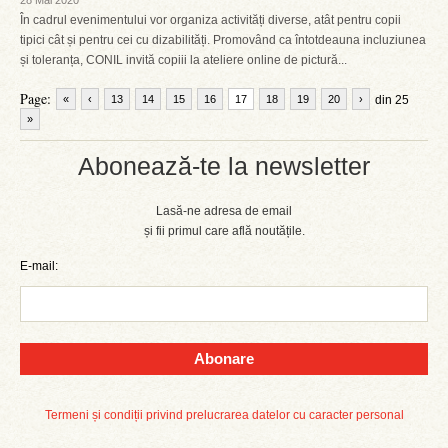
28 Mai 2020
În cadrul evenimentului vor organiza activități diverse, atât pentru copii
tipici cât și pentru cei cu dizabilități. Promovând ca întotdeauna incluziunea
și toleranța, CONIL invită copiii la ateliere online de pictură...
Page:
«
‹
13
14
15
16
17
18
19
20
›
din 25
»
Abonează-te la newsletter
Lasă-ne adresa de email
și fii primul care află noutățile.
E-mail:
Abonare
Termeni și condiții privind prelucrarea datelor cu caracter personal