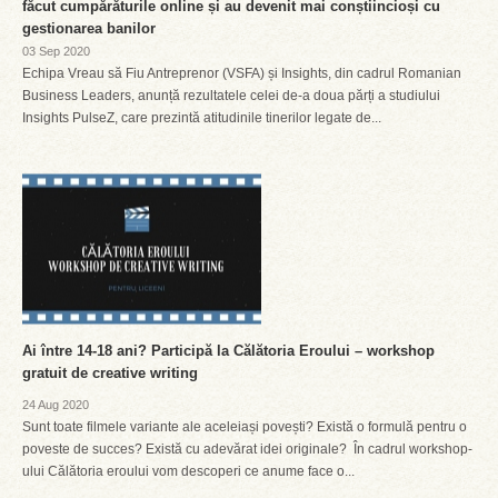
făcut cumpărăturile online și au devenit mai conștiincioși cu
gestionarea banilor
03 Sep 2020
Echipa Vreau să Fiu Antreprenor (VSFA) și Insights, din cadrul Romanian
Business Leaders, anunță rezultatele celei de-a doua părți a studiului
Insights PulseZ, care prezintă atitudinile tinerilor legate de...
Ai între 14-18 ani? Participă la Călătoria Eroului – workshop
gratuit de creative writing
24 Aug 2020
Sunt toate filmele variante ale aceleiași povești? Există o formulă pentru o
poveste de succes? Există cu adevărat idei originale? În cadrul workshop-
ului Călătoria eroului vom descoperi ce anume face o...