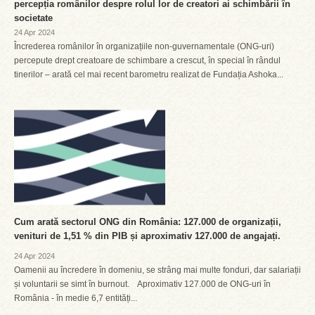
percepția românilor despre rolul lor de creatori ai schimbării în
societate
24 Apr 2024
Încrederea românilor în organizațiile non-guvernamentale (ONG-uri)
percepute drept creatoare de schimbare a crescut, în special în rândul
tinerilor – arată cel mai recent barometru realizat de Fundația Ashoka...
Cum arată sectorul ONG din România: 127.000 de organizații,
venituri de 1,51 % din PIB și aproximativ 127.000 de angajați.
24 Apr 2024
Oamenii au încredere în domeniu, se strâng mai multe fonduri, dar salariații
și voluntarii se simt în burnout. Aproximativ 127.000 de ONG-uri în
România - în medie 6,7 entități...