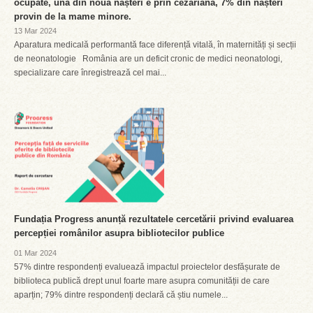
ocupate, una din nouă nașteri e prin cezariană, 7% din nașteri
provin de la mame minore.
13 Mar 2024
Aparatura medicală performantă face diferență vitală, în maternități și secții
de neonatologie România are un deficit cronic de medici neonatologi,
specializare care înregistrează cel mai...
Fundația Progress anunță rezultatele cercetării privind evaluarea
percepției românilor asupra bibliotecilor publice
01 Mar 2024
57% dintre respondenți evaluează impactul proiectelor desfășurate de
biblioteca publică drept unul foarte mare asupra comunității de care
aparțin; 79% dintre respondenți declară că știu numele...