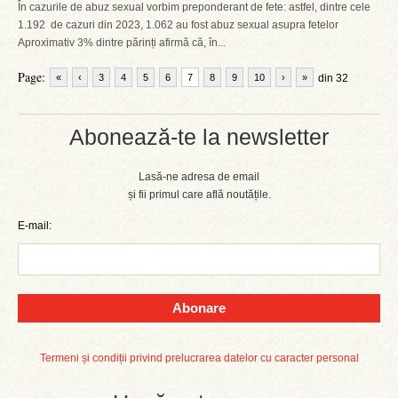
În cazurile de abuz sexual vorbim preponderant de fete: astfel, dintre cele
1.192 de cazuri din 2023, 1.062 au fost abuz sexual asupra fetelor
Aproximativ 3% dintre părinți afirmă că, în...
Page:
«
‹
3
4
5
6
7
8
9
10
›
»
din 32
Abonează-te la newsletter
Lasă-ne adresa de email
și fii primul care află noutățile.
E-mail:
Abonare
Termeni și condiții privind prelucrarea datelor cu caracter personal