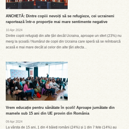
ANCHETĂ: Dintre copiii nevoiți să se refugieze, cei ucraineni
raportează într-o proporție mai mare sentimente negative
10 Apr 2024
Dintre copiii refugiați din alte țări decât Ucraina, aproape un sfert (23%) nu
merg la școală / Numărul de copii din Ucraina care speră să se reîntoarcă
acasă e mai mare decât al celor din alte țări afecta...
Vrem educație pentru sănătate în școli! Aproape jumătate din
mamele sub 15 ani din UE provin din România
09 Apr 2024
La vârsta de 15 ani, 1 din 4 băieți români (24%) și 1 din 7 fete (14%) au