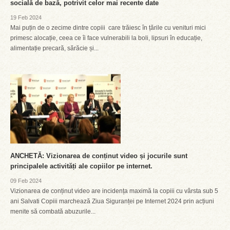
socială de bază, potrivit celor mai recente date
19 Feb 2024
Mai puțin de o zecime dintre copiii care trăiesc în țările cu venituri mici
primesc alocație, ceea ce îi face vulnerabili la boli, lipsuri în educație,
alimentație precară, sărăcie și...
ANCHETĂ: Vizionarea de conținut video și jocurile sunt
principalele activități ale copiilor pe internet.
09 Feb 2024
Vizionarea de conținut video are incidența maximă la copiii cu vârsta sub 5
ani Salvati Copiii marchează Ziua Siguranței pe Internet 2024 prin acțiuni
menite să combată abuzurile...