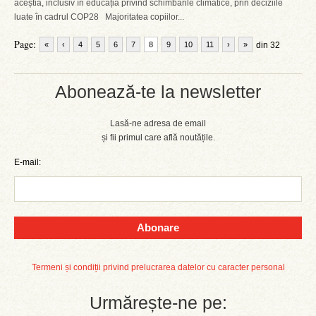
aceștia, inclusiv în educația privind schimbările climatice, prin deciziile
luate în cadrul COP28 Majoritatea copiilor...
Page:
«
‹
4
5
6
7
8
9
10
11
›
»
din 32
Abonează-te la newsletter
Lasă-ne adresa de email
și fii primul care află noutățile.
E-mail:
Abonare
Termeni și condiții privind prelucrarea datelor cu caracter personal
Urmărește-ne pe: