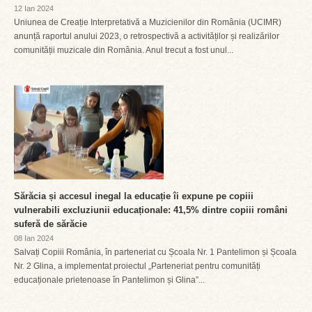
12 Ian 2024
Uniunea de Creație Interpretativă a Muzicienilor din România (UCIMR)
anunță raportul anului 2023, o retrospectivă a activităților și realizărilor
comunității muzicale din România. Anul trecut a fost unul...
Sărăcia și accesul inegal la educație îi expune pe copiii
vulnerabili excluziunii educaționale: 41,5% dintre copiii români
suferă de sărăcie
08 Ian 2024
Salvați Copiii România, în parteneriat cu Școala Nr. 1 Pantelimon și Școala
Nr. 2 Glina, a implementat proiectul „Parteneriat pentru comunități
educaționale prietenoase în Pantelimon și Glina”...