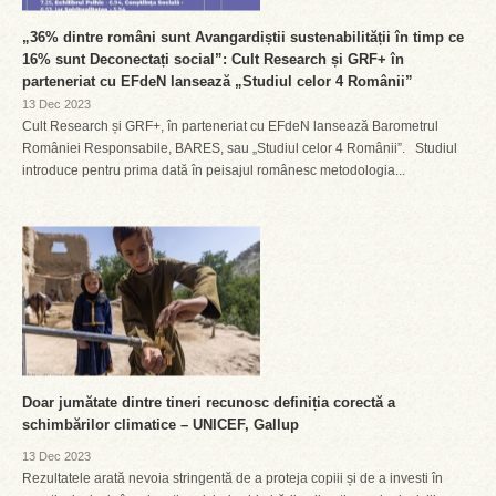
„36% dintre români sunt Avangardiștii sustenabilității în timp ce
16% sunt Deconectați social”: Cult Research și GRF+ în
parteneriat cu EFdeN lansează „Studiul celor 4 Românii”
13 Dec 2023
Cult Research și GRF+, în parteneriat cu EFdeN lansează Barometrul
României Responsabile, BARES, sau „Studiul celor 4 Românii”. Studiul
introduce pentru prima dată în peisajul românesc metodologia...
Doar jumătate dintre tineri recunosc definiția corectă a
schimbărilor climatice – UNICEF, Gallup
13 Dec 2023
Rezultatele arată nevoia stringentă de a proteja copiii și de a investi în