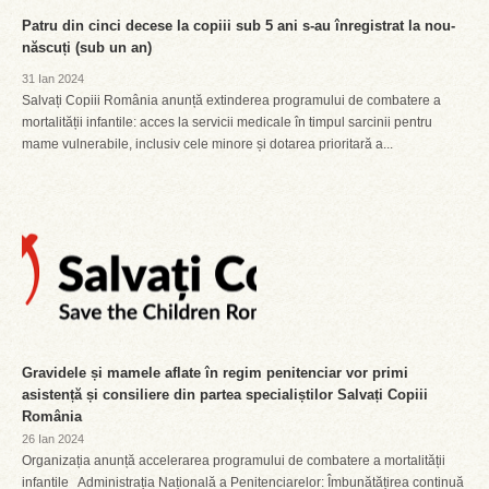
Patru din cinci decese la copiii sub 5 ani s-au înregistrat la nou-
născuți (sub un an)
31 Ian 2024
Salvați Copiii România anunță extinderea programului de combatere a
mortalității infantile: acces la servicii medicale în timpul sarcinii pentru
mame vulnerabile, inclusiv cele minore și dotarea prioritară a...
Gravidele și mamele aflate în regim penitenciar vor primi
asistență și consiliere din partea specialiștilor Salvați Copiii
România
26 Ian 2024
Organizația anunță accelerarea programului de combatere a mortalității
infantile Administrația Națională a Penitenciarelor: Îmbunătățirea continuă