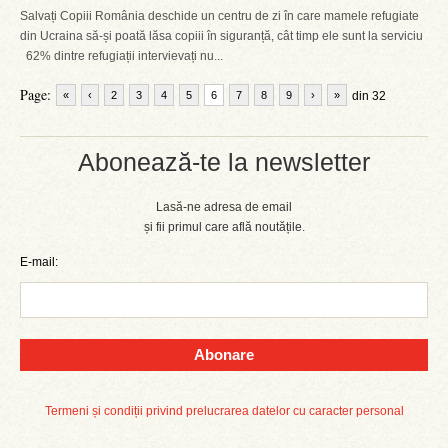
Salvați Copiii România deschide un centru de zi în care mamele refugiate
din Ucraina să-și poată lăsa copiii în siguranță, cât timp ele sunt la serviciu
62% dintre refugiații intervievați nu...
Page:
«
‹
2
3
4
5
6
7
8
9
›
»
din 32
Abonează-te la newsletter
Lasă-ne adresa de email
și fii primul care află noutățile.
E-mail:
Abonare
Termeni și condiții privind prelucrarea datelor cu caracter personal