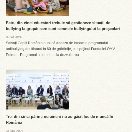
Patru din cinci educatori trebuie să gestioneze situații de
bullying la grupă: care sunt semnele bullyingului la preșcolari
09 Iul 2024
Salvați Copiii România publică analiza de impact a programului
antibullying desfășurat în 60 de grădinițe, cu sprijinul Fundației OMV
Petrom Programul a contribuit la dezvoltarea...
Trei din cinci părinți ucraineni nu au găsit loc de muncă în
România
31 Mai 2024