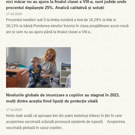
nici măcar nu au ajuns la finalul clasei a VIII-a, sunt județe unde
procentul depășește 25%. Analiză calitativă și soluții
17 Iul 2024
Procentul mediilor sub 5 la limba română a fost de 16,29% la fete și
28,13% la băieți Ponderea elevilor înscriși în clasa pregătitoare acum nouă
ani și care nu au ajuns până la finalul clasei a VIII-a...
Nivelurile globale de imunizare a copiilor au stagnat în 2023,
mulți dintre aceștia fiind lipsiți de protecție vitală
17 Iul 2024
Noile date arată că aproape trei din patru bebeluși trăiesc în țări în care
acoperirea vaccinală scăzută provoacă epidemii de rujeolă Acoperirea
vaccinală globală în cazul copiilor...