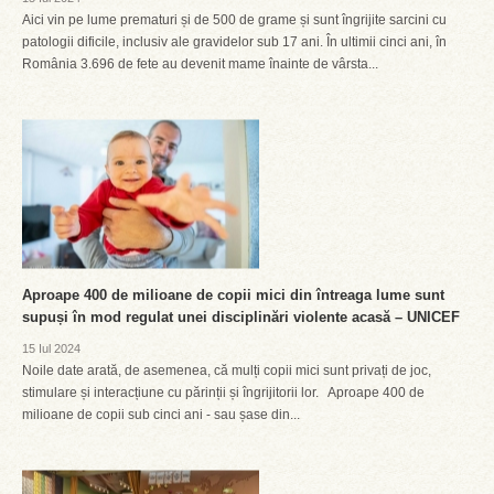
Aici vin pe lume prematuri și de 500 de grame și sunt îngrijite sarcini cu
patologii dificile, inclusiv ale gravidelor sub 17 ani. În ultimii cinci ani, în
România 3.696 de fete au devenit mame înainte de vârsta...
Aproape 400 de milioane de copii mici din întreaga lume sunt
supuși în mod regulat unei disciplinări violente acasă – UNICEF
15 Iul 2024
Noile date arată, de asemenea, că mulți copii mici sunt privați de joc,
stimulare și interacțiune cu părinții și îngrijitorii lor. Aproape 400 de
milioane de copii sub cinci ani - sau șase din...