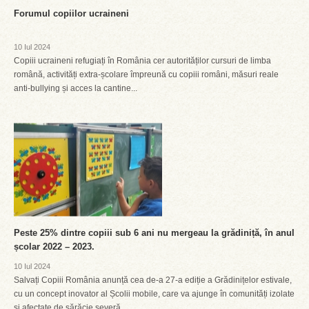
Forumul copiilor ucraineni
10 Iul 2024
Copiii ucraineni refugiați în România cer autorităților cursuri de limba
română, activități extra-școlare împreună cu copiii români, măsuri reale
anti-bullying și acces la cantine...
Peste 25% dintre copiii sub 6 ani nu mergeau la grădiniță, în anul
școlar 2022 – 2023.
10 Iul 2024
Salvați Copiii România anunță cea de-a 27-a ediție a Grădinițelor estivale,
cu un concept inovator al Școlii mobile, care va ajunge în comunități izolate
și afectate de sărăcie severă ...