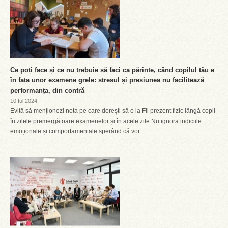
Ce poți face și ce nu trebuie să faci ca părinte, când copilul tău e
în fața unor examene grele: stresul și presiunea nu facilitează
performanța, din contră
10 Iul 2024
Evită să menționezi nota pe care dorești să o ia Fii prezent fizic lângă copil
în zilele premergătoare examenelor și în acele zile Nu ignora indiciile
emoționale și comportamentale sperând că vor...