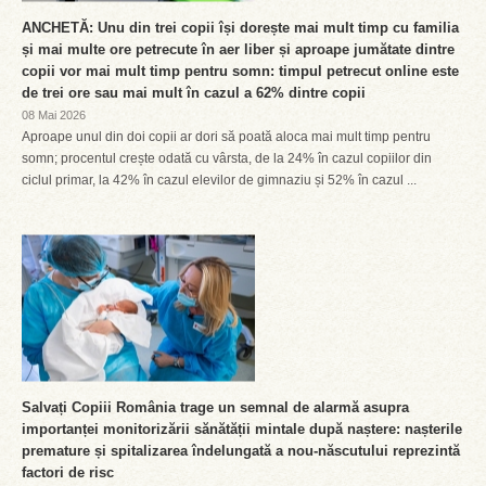
ANCHETĂ: Unu din trei copii își dorește mai mult timp cu familia
și mai multe ore petrecute în aer liber și aproape jumătate dintre
copii vor mai mult timp pentru somn: timpul petrecut online este
de trei ore sau mai mult în cazul a 62% dintre copii
08 Mai 2026
Aproape unul din doi copii ar dori să poată aloca mai mult timp pentru
somn; procentul crește odată cu vârsta, de la 24% în cazul copiilor din
ciclul primar, la 42% în cazul elevilor de gimnaziu și 52% în cazul ...
Salvați Copiii România trage un semnal de alarmă asupra
importanței monitorizării sănătății mintale după naștere: nașterile
premature și spitalizarea îndelungată a nou-născutului reprezintă
factori de risc