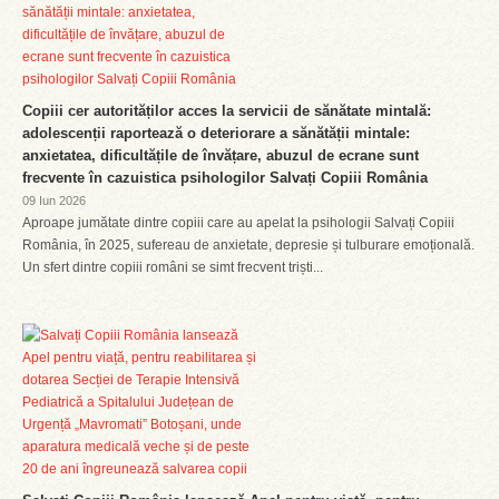
Copiii cer autorităților acces la servicii de sănătate mintală:
adolescenții raportează o deteriorare a sănătății mintale:
anxietatea, dificultățile de învățare, abuzul de ecrane sunt
frecvente în cazuistica psihologilor Salvați Copiii România
09 Iun 2026
Aproape jumătate dintre copiii care au apelat la psihologii Salvați Copiii
România, în 2025, sufereau de anxietate, depresie și tulburare emoțională.
Un sfert dintre copiii români se simt frecvent triști...