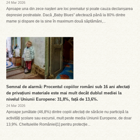
24 Mar 2026
Aproape una din zece nașteri are loc prematur și poate cauza declanșarea
depresiei postnatale. Dacă „Baby Blues” afectează până la 80% dintre
mame și dispare de la sine în maximum două săptămâni,...
Semnal de alarmă: Procentul copiilor români sub 16 ani afectați
de privațiuni materiale este mai mult decât dublul mediei la
nivelul Uniunii Europene: 31,8%, față de 13,6%.
24 Mar 2026
Aproape jumătate (46,8%) dintre copiii afectați de sărăcie nu participă la
activități școlare sau excursii, mult peste media Uniunii Europene, de doar
13,9%. Cheltuielile României[1] pentru protecție...