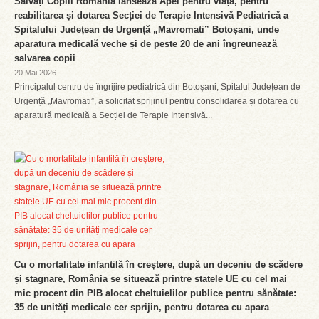
Salvați Copiii România lansează Apel pentru viață, pentru
reabilitarea și dotarea Secției de Terapie Intensivă Pediatrică a
Spitalului Județean de Urgență „Mavromati” Botoșani, unde
aparatura medicală veche și de peste 20 de ani îngreunează
salvarea copii
20 Mai 2026
Principalul centru de îngrijire pediatrică din Botoșani, Spitalul Județean de
Urgență „Mavromati”, a solicitat sprijinul pentru consolidarea și dotarea cu
aparatură medicală a Secției de Terapie Intensivă...
Cu o mortalitate infantilă în creștere, după un deceniu de scădere
și stagnare, România se situează printre statele UE cu cel mai
mic procent din PIB alocat cheltuielilor publice pentru sănătate:
35 de unități medicale cer sprijin, pentru dotarea cu apara