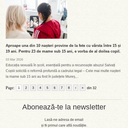
Aproape una din 10 nașteri provine de la fete cu vârsta între 15 și
19 ani. Pentru 23 de mame sub 15 ani, e vorba de al doilea copil.
03 Mar 2026
Educația sexuală în școli, esențială pentru a recunoaște abuzul Salvați
Copiii solicită o reformă profundă a cadrului legal – Cele mai multe nașteri
la mame sub 15 ani au fost în județele Mureș,...
Page:
1
2
3
4
5
6
7
8
›
»
din 32
Abonează-te la newsletter
Lasă-ne adresa de email
și fii primul care află noutățile.