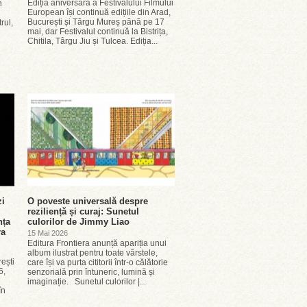
Ediția aniversară a Festivalului Filmului
n
European își continuă edițiile din Arad,
București și Târgu Mureș până pe 17
rul,
mai, dar Festivalul continuă la Bistrița,
Chitila, Târgu Jiu și Tulcea. Ediția...
zi
O poveste universală despre
reziliență și curaj: Sunetul
nța
culorilor de Jimmy Liao
ra
15 Mai 2026
Editura Frontiera anunță apariția unui
album ilustrat pentru toate vârstele,
rești
care își va purta cititorii într-o călătorie
6,
senzorială prin întuneric, lumină și
imaginație. Sunetul culorilor |...
în