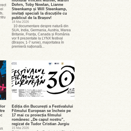
mondial Vincent Munier, Martin
Dohrn, Toby Nowlan, Lianne
rect
Steenkamp și Will Steenkamp,
iei
ts,
invitați speciali la discuțiile cu
ntru
publicul de la Brașov!
18 Mai 2026
10 documentare despre natură din
SUA, India, Germania, Austria, Marea
Britanie, Franța, Canada și România
vor fi prezentate la LYNX festival
(Brașov, 1-7 iunie), majoritatea în
premieră națională...
lor
Ediția din București a Festivalului
tre
Filmului European se încheie pe
ic
17 mai cu proiecția filmului
românesc „De capul nostru”,
regizat de Tudor Cristian Jurgiu
15 Mai 2026
us