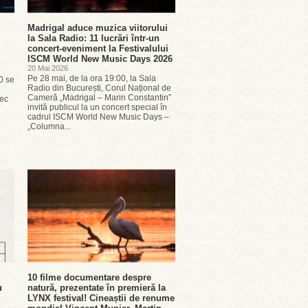
Madrigal aduce muzica viitorului
la Sala Radio: 11 lucrări într-un
concert-eveniment la Festivalului
ISCM World New Music Days 2026
20 Mai 2026
Pe 28 mai, de la ora 19:00, la Sala
80 se
Radio din București, Corul Național de
Cameră „Madrigal – Marin Constantin”
cec
invită publicul la un concert special în
cadrul ISCM World New Music Days –
„Columna...
10 filme documentare despre
u
natură, prezentate în premieră la
LYNX festival! Cineaștii de renume