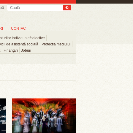
ută
RI
CONTACT
turilor individuale/colective
icii de asistență socială
Protecția mediului
t
Finanțări
Joburi