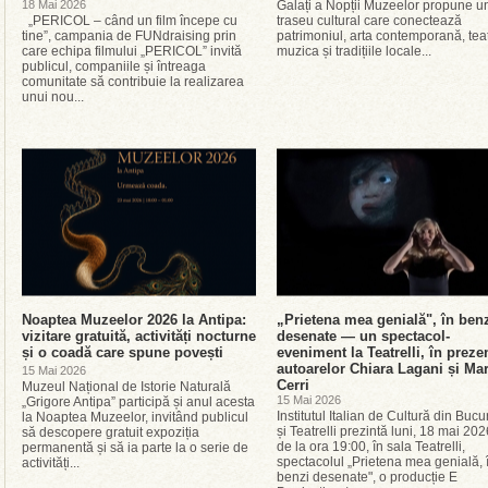
18 Mai 2026
Galați a Nopții Muzeelor propune u
„PERICOL – când un film începe cu
traseu cultural care conectează
tine”, campania de FUNdraising prin
patrimoniul, arta contemporană, teat
care echipa filmului „PERICOL” invită
muzica și tradițiile locale...
publicul, companiile și întreaga
comunitate să contribuie la realizarea
unui nou...
Noaptea Muzeelor 2026 la Antipa:
„Prietena mea genială", în ben
vizitare gratuită, activități nocturne
desenate — un spectacol-
și o coadă care spune povești
eveniment la Teatrelli, în preze
autoarelor Chiara Lagani și Ma
15 Mai 2026
Cerri
Muzeul Național de Istorie Naturală
15 Mai 2026
„Grigore Antipa” participă și anul acesta
Institutul Italian de Cultură din Bucu
la Noaptea Muzeelor, invitând publicul
și Teatrelli prezintă luni, 18 mai 202
să descopere gratuit expoziția
de la ora 19:00, în sala Teatrelli,
permanentă și să ia parte la o serie de
spectacolul „Prietena mea genială, 
activități...
benzi desenate", o producție E