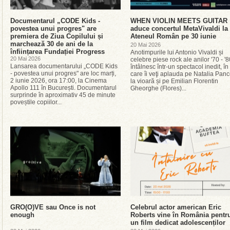
Documentarul „CODE Kids -
WHEN VIOLIN MEETS GUITAR
povestea unui progres" are
aduce concertul MetaVivaldi la
premiera de Ziua Copilului și
Ateneul Român pe 30 iunie
marchează 30 de ani de la
20 Mai 2026
înființarea Fundației Progress
Anotimpurile lui Antonio Vivaldi și
20 Mai 2026
celebre piese rock ale anilor '70 - '
Lansarea documentarului „CODE Kids
întâlnesc într-un spectacol inedit, în
- povestea unui progres" are loc marți,
care îi veţi aplauda pe Natalia Pan
2 iunie 2026, ora 17:00, la Cinema
la vioară și pe Emilian Florentin
Apollo 111 în București. Documentarul
Gheorghe (Flores)...
surprinde în aproximativ 45 de minute
poveștile copiilor...
GRO(O)VE sau Once is not
Celebrul actor american Eric
enough
Roberts vine în România pentr
un film dedicat adolescenților