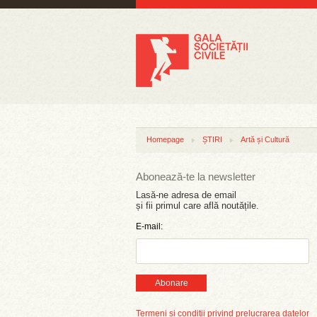
Homepage
ȘTIRI
Artă și Cultură
Abonează-te la newsletter
Lasă-ne adresa de email
și fii primul care află noutățile.
E-mail:
Abonare
Termeni și condiții privind prelucrarea datelor