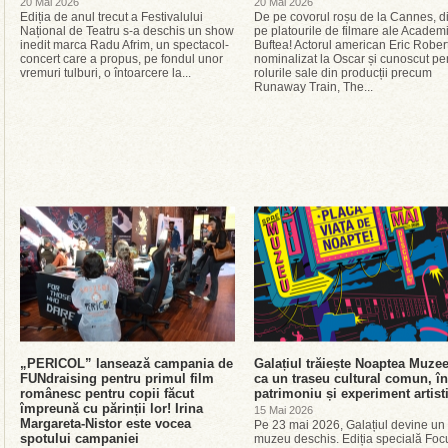
20 Mai 2026
20 Mai 2026
Ediția de anul trecut a Festivalului
De pe covorul roșu de la Cannes, di
Național de Teatru s-a deschis un show
pe platourile de filmare ale Academ
inedit marca Radu Afrim, un spectacol-
Buftea! Actorul american Eric Rober
concert care a propus, pe fondul unor
nominalizat la Oscar și cunoscut pe
vremuri tulburi, o întoarcere la...
rolurile sale din producții precum
Runaway Train, The...
„PERICOL” lansează campania de
Galațiul trăiește Noaptea Muzee
FUNdraising pentru primul film
ca un traseu cultural comun, în
românesc pentru copii făcut
patrimoniu și experiment artist
împreună cu părinții lor! Irina
15 Mai 2026
Margareta-Nistor este vocea
Pe 23 mai 2026, Galațiul devine un
spotului campaniei
muzeu deschis. Ediția specială Foc