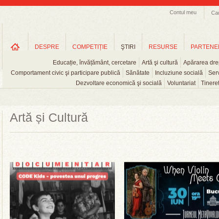
Contul meu
Ca
DESPRE
COMPETIȚIE
ŞTIRI
RESURSE
PARTENE
Educație, învățământ, cercetare
Artă şi cultură
Apărarea drep
Comportament civic şi participare publică
Sănătate
Incluziune socială
Serv
Dezvoltare economică şi socială
Voluntariat
Tinere
Artă și Cultură