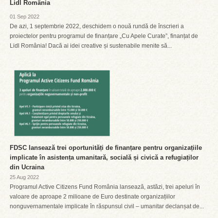
Lidl România
01 Sep 2022
De azi, 1 septembrie 2022, deschidem o nouă rundă de înscrieri a
proiectelor pentru programul de finanțare „Cu Apele Curate”, finanțat de
Lidl România! Dacă ai idei creative și sustenabile menite să...
FDSC lansează trei oportunități de finanțare pentru organizațiile
implicate în asistența umanitară, socială și civică a refugiaților
din Ucraina
25 Aug 2022
Programul Active Citizens Fund România lansează, astăzi, trei apeluri în
valoare de aproape 2 milioane de Euro destinate organizațiilor
nonguvernamentale implicate în răspunsul civil – umanitar declanșat de...