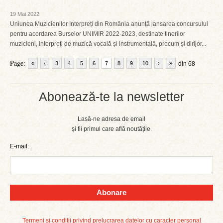
19 Mai 2022
Uniunea Muzicienilor Interpreți din România anunță lansarea concursului
pentru acordarea Burselor UNIMIR 2022-2023, destinate tinerilor
muzicieni, interpreți de muzică vocală și instrumentală, precum și dirijor...
Page:
«
‹
3
4
5
6
7
8
9
10
›
»
din 68
Abonează-te la newsletter
Lasă-ne adresa de email
și fii primul care află noutățile.
E-mail:
Abonare
Termeni și condiții privind prelucrarea datelor cu caracter personal