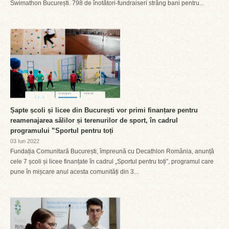
Swimathon București. 798 de înotători-fundraiseri strâng bani pentru...
Șapte școli și licee din București vor primi finanțare pentru
reamenajarea sălilor și terenurilor de sport, în cadrul
programului ”Sportul pentru toți
03 Iun 2022
Fundația Comunitară București, împreună cu Decathlon România, anunță
cele 7 școli și licee finanțate în cadrul „Sportul pentru toți”, programul care
pune în mișcare anul acesta comunități din 3...