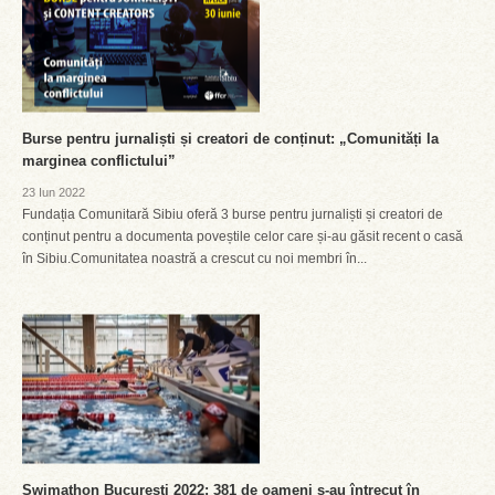
Burse pentru jurnaliști și creatori de conținut: „Comunități la
marginea conflictului”
23 Iun 2022
Fundația Comunitară Sibiu oferă 3 burse pentru jurnaliști și creatori de
conținut pentru a documenta poveștile celor care și-au găsit recent o casă
în Sibiu.Comunitatea noastră a crescut cu noi membri în...
Swimathon București 2022: 381 de oameni s-au întrecut în