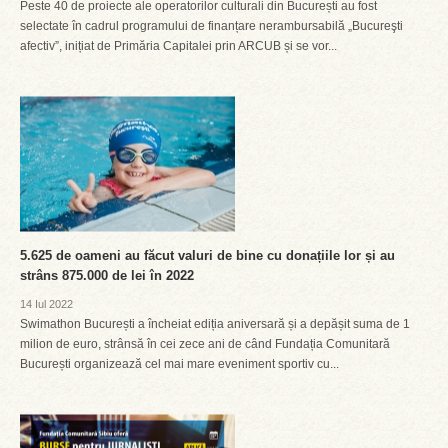
Peste 40 de proiecte ale operatorilor culturali din București au fost
selectate în cadrul programului de finanțare nerambursabilă „Bucureşti
afectiv”, inițiat de Primăria Capitalei prin ARCUB și se vor...
5.625 de oameni au făcut valuri de bine cu donațiile lor și au
strâns 875.000 de lei în 2022
14 Iul 2022
Swimathon București a încheiat ediția aniversară și a depășit suma de 1
milion de euro, strânsă în cei zece ani de când Fundația Comunitară
București organizează cel mai mare eveniment sportiv cu...