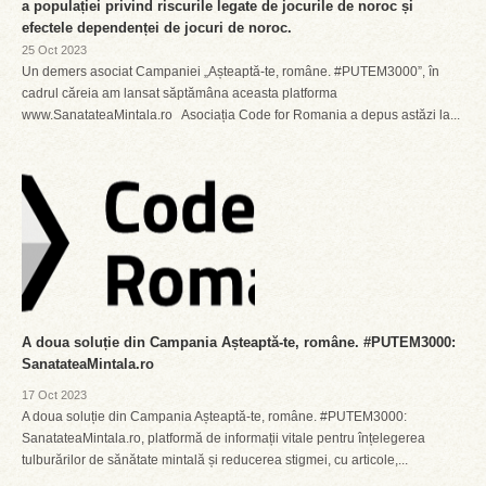
a populației privind riscurile legate de jocurile de noroc și
efectele dependenței de jocuri de noroc.
25 Oct 2023
Un demers asociat Campaniei „Așteaptă-te, române. #PUTEM3000”, în
cadrul căreia am lansat săptămâna aceasta platforma
www.SanatateaMintala.ro Asociația Code for Romania a depus astăzi la...
A doua soluție din Campania Așteaptă-te, române. #PUTEM3000:
SanatateaMintala.ro
17 Oct 2023
A doua soluție din Campania Așteaptă-te, române. #PUTEM3000:
SanatateaMintala.ro, platformă de informații vitale pentru înțelegerea
tulburărilor de sănătate mintală și reducerea stigmei, cu articole,...