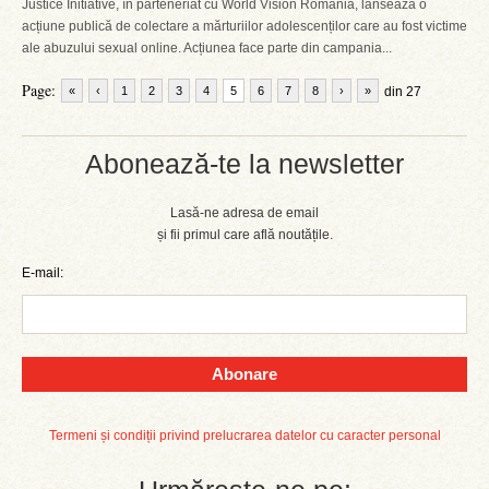
Justice Initiative, în parteneriat cu World Vision Romania, lansează o
acțiune publică de colectare a mărturiilor adolescenților care au fost victime
ale abuzului sexual online. Acțiunea face parte din campania...
Page:
«
‹
1
2
3
4
5
6
7
8
›
»
din 27
Abonează-te la newsletter
Lasă-ne adresa de email
și fii primul care află noutățile.
E-mail:
Abonare
Termeni și condiții privind prelucrarea datelor cu caracter personal