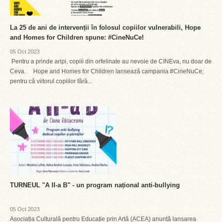
La 25 de ani de intervenții în folosul copiilor vulnerabili, Hope
and Homes for Children spune: #CineNuCe!
05 Oct 2023
Pentru a prinde aripi, copiii din orfelinate au nevoie de CINEva, nu doar de
Ceva. Hope and Homes for Children lansează campania #CineNuCe;
pentru că viitorul copiilor fără...
TURNEUL "A II-a B" - un program național anti-bullying
05 Oct 2023
Asociația Culturală pentru Educație prin Artă (ACEA) anunță lansarea