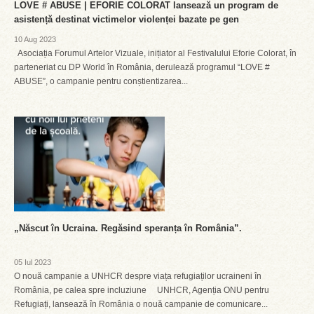
LOVE # ABUSE | EFORIE COLORAT lansează un program de
asistență destinat victimelor violenței bazate pe gen
10 Aug 2023
Asociația Forumul Artelor Vizuale, inițiator al Festivalului Eforie Colorat, în
parteneriat cu DP World în România, derulează programul “LOVE #
ABUSE”, o campanie pentru conștientizarea...
„Născut în Ucraina. Regăsind speranța în România”.
05 Iul 2023
O nouă campanie a UNHCR despre viața refugiaților ucraineni în
România, pe calea spre incluziune UNHCR, Agenția ONU pentru
Refugiați, lansează în România o nouă campanie de comunicare...