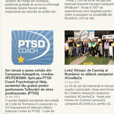
Peste 1.200 de locuri de parcare
Secțiilor de Poliție din România,
dedicate transmit mesajul campanie
platformă gratuită de acces la informații
#PeBune?. Peste 8.700* de
detaliate despre fiecare secție,
autovehicule sunt adaptate pentru
inspectorat sau direcție de poliție din...
șoferi și pasageri cu dizabilități din
România; 255 de săli...
Am lansat a șasea soluție din
Lotul Olimpic de Canotaj al
Campania Așteaptă-te, române.
României se alătură campaniei
#PUTEM3000: Aplicația PTSD
#CineNuCe
Coach Psychological Help,
10 Noi 2023
asistentul tău gratuit pentru
La 25 de ani de intervenții în folosul
gestionarea Tulburării de stres
copiilor vulnerabili, Hope and Hom
posttraumatic (PTSD)
for Children lansează campania-
manifest: #CineNuCe Hope and
14 Noi 2023
Homes for Children lansează
O soluție digitală inovatoare dezvoltată
campania #CineNuCe; pentru că...
de Code for Romania în cooperare cu
US Department of Veterans Affairs -
National Center for PTSD Code for