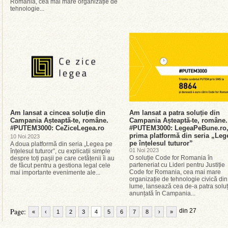
Romania, cea mai mare organizație de
tehnologie...
Am lansat a cincea soluție din
Am lansat a patra soluție din
Campania Așteaptă-te, române.
Campania Așteaptă-te, române.
#PUTEM3000: CeZiceLegea.ro
#PUTEM3000: LegeaPeBune.ro
prima platformă din seria „Leg
10 Noi 2023
pe înțelesul tuturor”
A doua platformă din seria „Legea pe
01 Noi 2023
înțelesul tuturor”, cu explicații simple
O soluție Code for Romania în
despre toți pașii pe care cetățenii îi au
parteneriat cu Lideri pentru Justiție
de făcut pentru a gestiona legal cele
Code for Romania, cea mai mare
mai importante evenimente ale...
organizație de tehnologie civică din
lume, lansează cea de-a patra soluț
anunțată în Campania...
Page:
din 27
«
‹
1
2
3
4
5
6
7
8
›
»