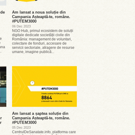
 de
Am lansat a noua soluție din
Campania Așteaptă-te, române.
#PUTEM3000
06 Dec 2023
NGO Hub, primul ecosistem de soluții
digitale dedicate societății civile din
se
România: management de voluntari,
e
colectare de fonduri, accesare de
una
servicii sectoriale, atragere de resurse
.
umane, imagine publică...
Am lansat a șaptea soluție din
or
Campania Așteaptă-te, române.
r
#PUTEM3000
05 Dec 2023
CentrulDeSanatate.info, platforma care