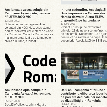
Am lansat a zecea soluție din
În luna cadourilor, Asociația Zi
Campania Așteaptă-te, române.
Bine împreună cu Organizația
#PUTEM3000: VIC
Narada dezvoltă Alerta ELEV,
disponibilă pe hartaedu.ro
13 Dec 2023
13 Dec 2023
Soluția pentru management de
Proiectul presupune rezolvarea
voluntari din NGO Hub, ecosistemul
primelor 23 de nevoi școlare înscri
dedicat societății civile creat de Code
pe platformă Decembrie: 23 de zil
for Romania Code for Romania, cea
pentru 23 de zâmbete de copil În l
mai mare organizație de tehnologie
decembrie, Asociația Zi de BINE se..
civică din lume, a lansat...
Am lansat a opta soluție din
De 6 ani, campania #PeBune?
Campania Așteaptă-te, române.
contribuie la eliberarea locuril
#PUTEM3000
de parcare dedicate persoanelo
cu dizabilități din România
05 Dec 2023
05 Dec 2023
SectiiDePolitie.ro, prima Hartă a