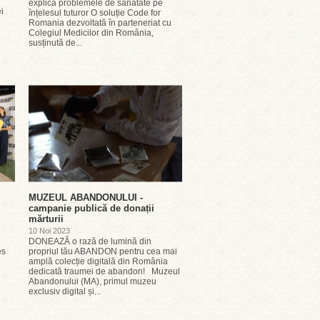
explică problemele de sănătate pe
i
înțelesul tuturor O soluție Code for
Romania dezvoltată în parteneriat cu
Colegiul Medicilor din România,
susținută de...
MUZEUL ABANDONULUI -
campanie publică de donații
mărturii
10 Noi 2023
DONEAZĂ o rază de lumină din
es
propriul tău ABANDON pentru cea mai
amplă colecție digitală din România
dedicată traumei de abandon! Muzeul
Abandonului (MA), primul muzeu
exclusiv digital și...