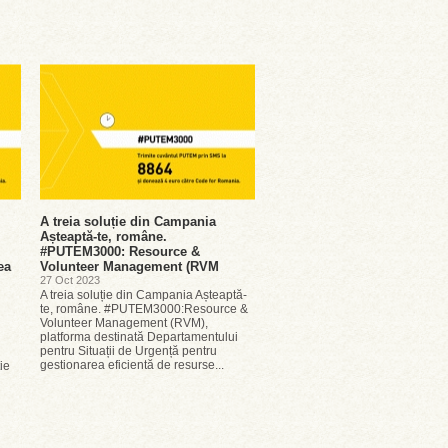
A treia soluție din Campania
Așteaptă-te, române.
,
#PUTEM3000: Resource &
ea
Volunteer Management (RVM
27 Oct 2023
A treia soluție din Campania Așteaptă-
te, române. #PUTEM3000:Resource &
Volunteer Management (RVM),
platforma destinată Departamentului
pentru Situații de Urgență pentru
gestionarea eficientă de resurse...
ie