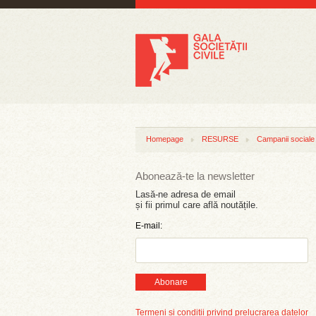
Homepage
RESURSE
Campanii sociale
Abonează-te la newsletter
Lasă-ne adresa de email
și fii primul care află noutățile.
E-mail:
Abonare
Termeni și condiții privind prelucrarea datelor