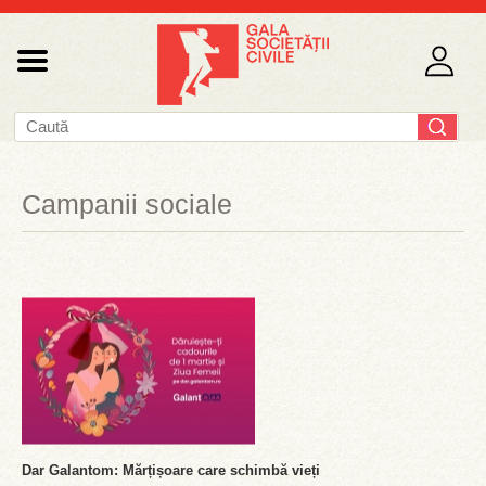
Campanii sociale
Dar Galantom: Mărțișoare care schimbă vieți