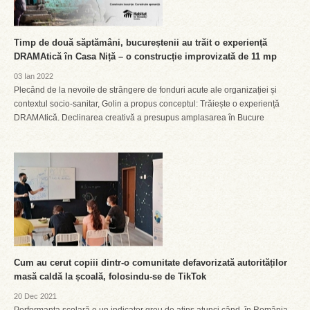
Timp de două săptămâni, bucureștenii au trăit o experiență
DRAMAtică în Casa Niță – o construcție improvizată de 11 mp
03 Ian 2022
Plecând de la nevoile de strângere de fonduri acute ale organizației și
contextul socio-sanitar, Golin a propus conceptul: Trăiește o experiență
DRAMAtică. Declinarea creativă a presupus amplasarea în Bucure
Cum au cerut copiii dintr-o comunitate defavorizată autorităților
masă caldă la școală, folosindu-se de TikTok
20 Dec 2021