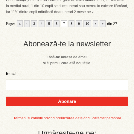
Performanța școlară e un indicator greu de atins atunci când, în România,
în mediul rural, 1 din 10 copii se duce uneori sau mereu la culcare flămând,
iar 11% dintre copii mănâncă doar uneori 2 mese pe zi....
Page:
«
‹
3
4
5
6
7
8
9
10
›
»
din 27
Abonează-te la newsletter
Lasă-ne adresa de email
și fii primul care află noutățile.
E-mail:
Abonare
Termeni și condiții privind prelucrarea datelor cu caracter personal
Urmărește-ne pe: