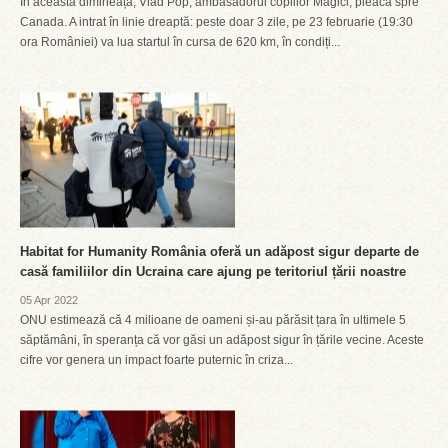
În această dimineață, Vlad Pop, ambasadorul copiilor Magici, pleacă spre
Canada. A intrat în linie dreaptă: peste doar 3 zile, pe 23 februarie (19:30
ora României) va lua startul în cursa de 620 km, în condiți...
Habitat for Humanity România oferă un adăpost sigur departe de
casă familiilor din Ucraina care ajung pe teritoriul țării noastre
05 Apr 2022
ONU estimează că 4 milioane de oameni și-au părăsit țara în ultimele 5
săptămâni, în speranța că vor găsi un adăpost sigur în țările vecine. Aceste
cifre vor genera un impact foarte puternic în criza...