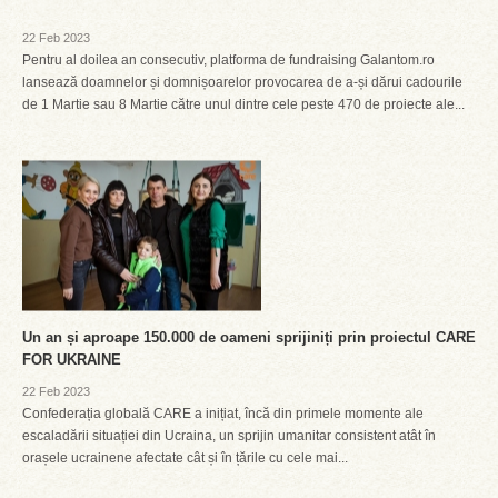
22 Feb 2023
Pentru al doilea an consecutiv, platforma de fundraising Galantom.ro
lansează doamnelor și domnișoarelor provocarea de a-și dărui cadourile
de 1 Martie sau 8 Martie către unul dintre cele peste 470 de proiecte ale...
Un an și aproape 150.000 de oameni sprijiniți prin proiectul CARE
FOR UKRAINE
22 Feb 2023
Confederația globală CARE a inițiat, încă din primele momente ale
escaladării situației din Ucraina, un sprijin umanitar consistent atât în
orașele ucrainene afectate cât și în țările cu cele mai...