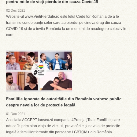
pentru miile de vieți pierdute din cauza Covid-19
02 Dec 2021
Website-ul www.VietiPierdute.ro este felul Code for Romania de a le
transmite condoleanțe celor care au pierdut pe cineva drag din cauza
COVID-19 și de a invita România la un moment de reculegere colectiv în
care...
Familiile ignorate de autoritățile din România vorbesc public
despre nevoia lor de protecție legală
01 Dec 2021
Asociația ACCEPT lansează campania #ProtejațiToateFamiliile, care
aduce în prim plan viața de zi cu zi, provocările și nevoia de protecție
legală a familiilor formate din persoane LGBTQIA+ din România....