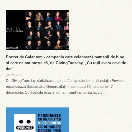
Portret de Galantom - campania care celebrează oamenii de bine
și care ne amintește că, de GivingTuesday, „Cu toții avem ceva de
dat”
24 Noi 2021
De GivingTuesday, sărbătoarea globală a faptelor bune, Asociația Envision
organizează Săptămâna Generozității în perioada 30 noiembrie - 7
decembrie. Cu această ocazie, românii sunt invitați să facă o...