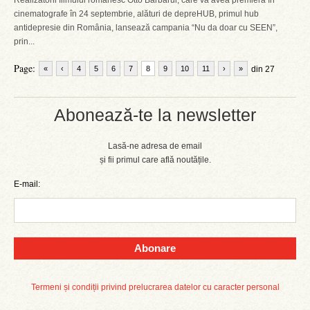
Realizatorii filmului românesc Otto Barbarul, care va avea premiera în
cinematografe în 24 septembrie, alături de depreHUB, primul hub
antidepresie din România, lansează campania “Nu da doar cu SEEN”,
prin...
Page:
«
‹
4
5
6
7
8
9
10
11
›
»
din 27
Abonează-te la newsletter
Lasă-ne adresa de email
și fii primul care află noutățile.
E-mail:
Abonare
Termeni și condiții privind prelucrarea datelor cu caracter personal