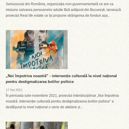
Samusocial din România, organizația non-guvernamentală ce are ca
misiune salvarea persoanelor adulte fără adăpost din București, lansează
proiectul Real life estate ce își propune strângerea de fonduri așa...
„Noi împotriva noastră” - intervenție culturală la nivel național
pentru destigmatizarea bolilor psihice
17 Noi 2021
În perioada iulie-noiembrie 2021, proiectul interdisciplinar „Noi împotriva
noastră. Intervenție culturală pentru destigmatizarea bolilor psihice” a
desfășurat la nivel național o serie de ateliere și...