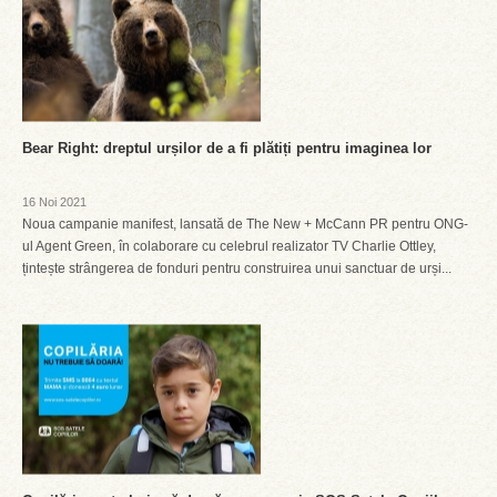
Bear Right: dreptul urșilor de a fi plătiți pentru imaginea lor
16 Noi 2021
Noua campanie manifest, lansată de The New + McCann PR pentru ONG-
ul Agent Green, în colaborare cu celebrul realizator TV Charlie Ottley,
țintește strângerea de fonduri pentru construirea unui sanctuar de urși...