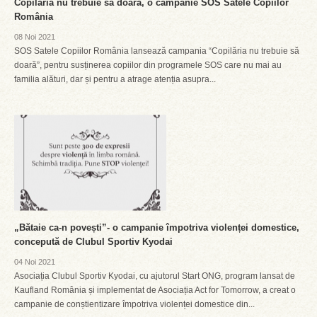
Copilăria nu trebuie să doară, o campanie SOS Satele Copiilor
România
08 Noi 2021
SOS Satele Copiilor România lansează campania “Copilăria nu trebuie să
doară”, pentru susținerea copiilor din programele SOS care nu mai au
familia alături, dar și pentru a atrage atenția asupra...
„Bătaie ca-n povești”- o campanie împotriva violenței domestice,
concepută de Clubul Sportiv Kyodai
04 Noi 2021
Asociația Clubul Sportiv Kyodai, cu ajutorul Start ONG, program lansat de
Kaufland România și implementat de Asociația Act for Tomorrow, a creat o
campanie de conștientizare împotriva violenței domestice din...