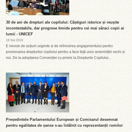
30 de ani de drepturi ale copilului: Câștiguri istorice și reușite
incontestabile, dar progrese timide pentru cei mai săraci copii ai
lumii - UNICEF
18 Noi 2019
E nevoie de acțiuni urgente și de reînnoirea angajamentului pentru
promovarea drepturilor copilului pentru a face față unor amenințări vechi și
noi. De la adoptarea Convenției cu privire la Drepturile Copilului...
Președintele Parlamentului European și Comisarul desemnat
pentru egalitatea de șanse s-au întâlnit cu reprezentanții romilor