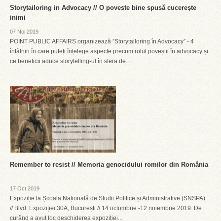
Storytailoring in Advocacy // O poveste bine spusă cucerește
inimi
07 Noi 2019
POINT PUBLIC AFFAIRS organizează ”Storytailoring în Advocacy” - 4
întâlniri în care puteți înțelege aspecte precum rolul poveștii în advocacy și
ce beneficii aduce storytelling-ul în sfera de...
Remember to resist // Memoria genocidului romilor din România
17 Oct 2019
Expoziție la Școala Națională de Studii Politice și Administrative (SNSPA)
// Blvd. Expoziției 30A, București // 14 octombrie -12 noiembrie 2019. De
curând a avut loc deschiderea expoziției...