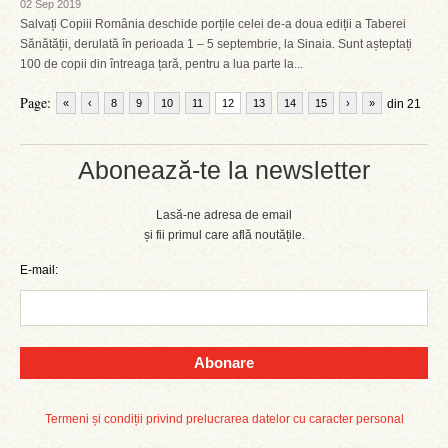
02 Sep 2019
Salvați Copiii România deschide porțile celei de-a doua ediții a Taberei
Sănătății, derulată în perioada 1 – 5 septembrie, la Sinaia. Sunt așteptați
100 de copii din întreaga țară, pentru a lua parte la...
Page:
«
‹
8
9
10
11
12
13
14
15
›
»
din 21
Abonează-te la newsletter
Lasă-ne adresa de email
și fii primul care află noutățile.
E-mail:
Abonare
Termeni și condiții privind prelucrarea datelor cu caracter personal