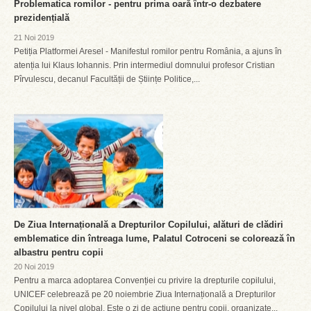
Problematica romilor - pentru prima oară într-o dezbatere
prezidențială
21 Noi 2019
Petiția Platformei Aresel - Manifestul romilor pentru România, a ajuns în
atenția lui Klaus Iohannis. Prin intermediul domnului profesor Cristian
Pîrvulescu, decanul Facultății de Științe Politice,...
De Ziua Internațională a Drepturilor Copilului, alături de clădiri
emblematice din întreaga lume, Palatul Cotroceni se colorează în
albastru pentru copii
20 Noi 2019
Pentru a marca adoptarea Convenției cu privire la drepturile copilului,
UNICEF celebrează pe 20 noiembrie Ziua Internațională a Drepturilor
Copilului la nivel global. Este o zi de acțiune pentru copii, organizate...