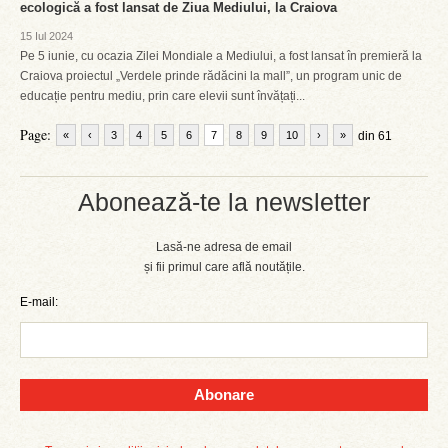
ecologică a fost lansat de Ziua Mediului, la Craiova
15 Iul 2024
Pe 5 iunie, cu ocazia Zilei Mondiale a Mediului, a fost lansat în premieră la
Craiova proiectul „Verdele prinde rădăcini la mall”, un program unic de
educație pentru mediu, prin care elevii sunt învățați...
Page:
«
‹
3
4
5
6
7
8
9
10
›
»
din 61
Abonează-te la newsletter
Lasă-ne adresa de email
și fii primul care află noutățile.
E-mail:
Abonare