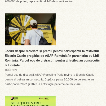
700.000 de puieți, reprezentând 140 de specii au fost...
Jocuri despre reciclare și premii pentru participanții la festivalul
Electric Castle pregătite de ASAP România în parteneriat cu Lidl
România. Parcul eco de distracții, pentru al treilea an consecutiv,
la Bonțida
16 Iul 2024
Parcul eco de distracții, ASAP Recycling Park, revine la Electric Castle,
pentru al treilea an consecutiv. După ce peste 30.000 de persoane au
participat în 2022 și 2023 la activitățile pe teme de reciclare...