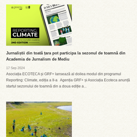
Jurnaliștii din toată țara pot participa la sezonul de toamnă din
Academia de Jurnalism de Mediu
17 Sep 2024
Asociația ECOTECA și GRF+ lansează al doilea modul din programul
Reporting: Climate, ediția a II-a Agenția GRF+ și Asociația Ecoteca anunță
startul sezonului de toamnă din a doua ediție a...