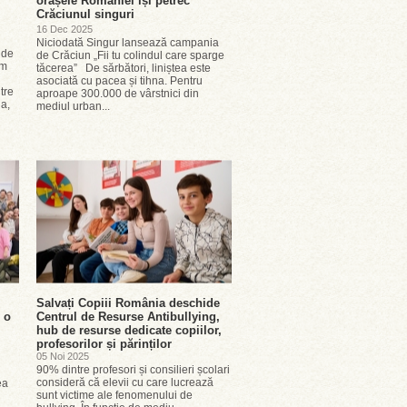
orașele României își petrec
Crăciunul singuri
16 Dec 2025
Niciodată Singur lansează campania
 de
de Crăciun „Fii tu colindul care sparge
em
tăcerea” De sărbători, liniștea este
asociată cu pacea și tihna. Pentru
tre
aproape 300.000 de vârstnici din
ia,
mediul urban...
Salvați Copiii România deschide
 o
Centrul de Resurse Antibullying,
hub de resurse dedicate copiilor,
profesorilor și părinților
05 Noi 2025
90% dintre profesori și consilieri școlari
consideră că elevii cu care lucrează
ea
sunt victime ale fenomenului de