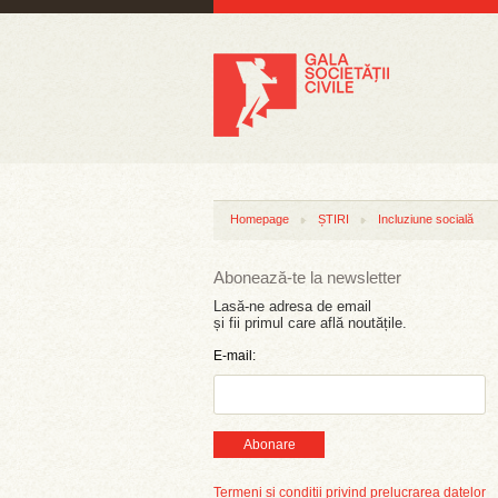
Homepage
ȘTIRI
Incluziune socială
Abonează-te la newsletter
Lasă-ne adresa de email
și fii primul care află noutățile.
E-mail:
Abonare
Termeni și condiții privind prelucrarea datelor