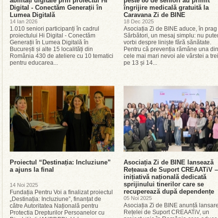
abilități digitale prin proiectul Hi
peste 80 de seniori au primit
Digital - Conectăm Generații în
îngrijire medicală gratuită la
Lumea Digitală
Caravana Zi de BINE
14 Ian 2026
18 Dec 2025
1.010 seniori participanți în cadrul
Asociația Zi de BINE aduce, în prag
proiectului Hi Digital - Conectăm
Sărbători, un mesaj simplu: nu put
Generații în Lumea Digitală în
vorbi despre liniște fără sănătate.
București și alte 15 localități din
Pentru că prevenția rămâne una din
România 430 de ateliere cu 10 tematici
cele mai mari nevoi ale vârstei a tre
pentru educarea...
pe 13 și 14...
Proiectul “Destinația: Incluziune”
Asociația Zi de BINE lansează
a ajuns la final
Rețeaua de Suport CREAATiV –
inițiativă națională dedicată
sprijinului tinerilor care se
14 Noi 2025
recuperează după dependențe
Fundația Pentru Voi a finalizat proiectul
05 Noi 2025
„Destinația: Incluziune”, finanțat de
Asociația Zi de BINE anunță lansar
către Autoritatea Națională pentru
Rețelei de Suport CREAATiV, un
Protectia Drepturilor Persoanelor cu