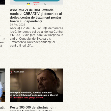
Asociația Zi de BINE extinde
modelul CREAATiV și deschide al
doilea centru de tratament pentru
tinerii cu dependențe
19 Feb 2026
Asociația Zi de BINE anunță demararea
lucrărilor pentru cel de-al doilea Centru
CREAATiV din țară, care va funcționa în
n
cadrul Centrului de Evaluare și
, un
Tratament a Toxicodependențelor
rii
pentru tineri „Sf....
ui
ați:
Peste 300.000 de vârstnici din