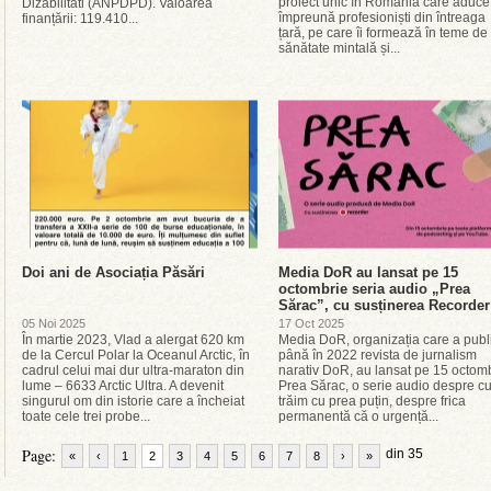
proiect unic în România care aduce
Dizabilitati (ANPDPD). Valoarea
împreună profesioniști din întreaga
finanțării: 119.410...
țară, pe care îi formează în teme de
sănătate mintală și...
Doi ani de Asociația Păsări
Media DoR au lansat pe 15
octombrie seria audio „Prea
Sărac”, cu susținerea Recorder
05 Noi 2025
17 Oct 2025
În martie 2023, Vlad a alergat 620 km
Media DoR, organizația care a publ
de la Cercul Polar la Oceanul Arctic, în
până în 2022 revista de jurnalism
cadrul celui mai dur ultra-maraton din
narativ DoR, au lansat pe 15 octom
lume – 6633 Arctic Ultra. A devenit
Prea Sărac, o serie audio despre c
singurul om din istorie care a încheiat
trăim cu prea puțin, despre frica
toate cele trei probe...
permanentă că o urgență...
Page:
din 35
«
‹
1
2
3
4
5
6
7
8
›
»