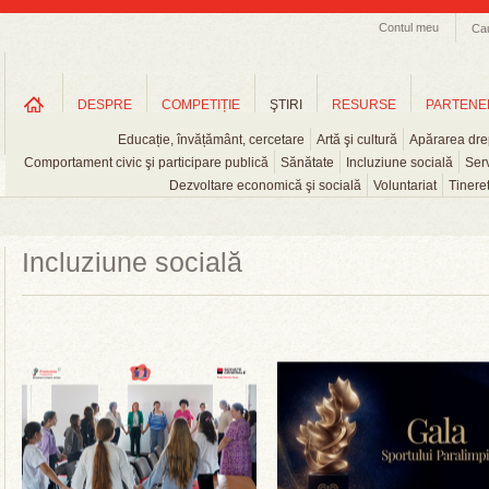
Contul meu
Ca
DESPRE
COMPETIȚIE
ŞTIRI
RESURSE
PARTENE
Educație, învățământ, cercetare
Artă şi cultură
Apărarea drep
Comportament civic şi participare publică
Sănătate
Incluziune socială
Serv
Dezvoltare economică şi socială
Voluntariat
Tinere
Incluziune socială