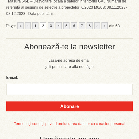
Măsura 6/6B – Dezvoltare locală a satelor în teritoriul GAL Numărul de
referință al sesiunii de selecție a proiectelor: 6/2023 M6/6B: 08.11.2023-
08.12.2023 Data publicării...
Page:
«
‹
1
2
3
4
5
6
7
8
›
»
din 68
Abonează-te la newsletter
Lasă-ne adresa de email
și fii primul care află noutățile.
E-mail:
Abonare
Termeni și condiții privind prelucrarea datelor cu caracter personal