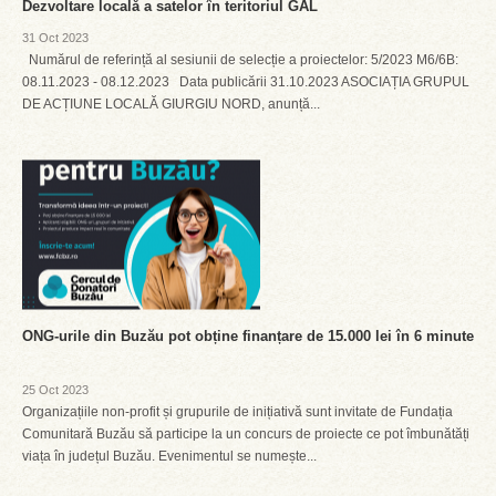
Dezvoltare locală a satelor în teritoriul GAL
31 Oct 2023
Numărul de referință al sesiunii de selecție a proiectelor: 5/2023 M6/6B:
08.11.2023 - 08.12.2023 Data publicării 31.10.2023 ASOCIAȚIA GRUPUL
DE ACȚIUNE LOCALĂ GIURGIU NORD, anunță...
ONG-urile din Buzău pot obține finanțare de 15.000 lei în 6 minute
25 Oct 2023
Organizațiile non-profit și grupurile de inițiativă sunt invitate de Fundația
Comunitară Buzău să participe la un concurs de proiecte ce pot îmbunătăți
viața în județul Buzău. Evenimentul se numește...