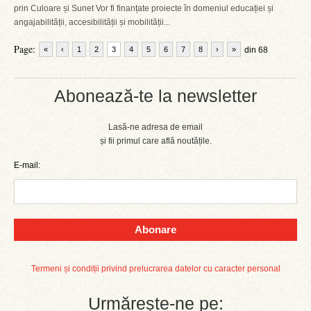
prin Culoare și Sunet Vor fi finanțate proiecte în domeniul educației și
angajabilității, accesibilității și mobilității...
Page:
«
‹
1
2
3
4
5
6
7
8
›
»
din 68
Abonează-te la newsletter
Lasă-ne adresa de email
și fii primul care află noutățile.
E-mail:
Abonare
Termeni și condiții privind prelucrarea datelor cu caracter personal
Urmărește-ne pe: