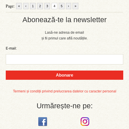
Page:
«
‹
1
2
3
4
5
›
»
Abonează-te la newsletter
Lasă-ne adresa de email
și fii primul care află noutățile.
E-mail:
Abonare
Termeni și condiții privind prelucrarea datelor cu caracter personal
Urmărește-ne pe: