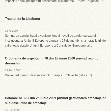
impozitul anual.pdf (pentru descarcare: clic dreapta ... "Save Target as ...")
...
Tratatul de la Lisabona
22 Iul 2008
Semnarea acestui tratat a venit pe fondul nevoii de a reforma cadrul
institutional al Uniunii Europene ajunsa la 27 de membri si a neratificarii de
catre toate statele Uniunii Europene a Constitutiei Europene, al...
Ordonanta de urgenta nr. 78 din 16 iunie 2000 privind regimul
deseurilor
19 Feb 2008
Download (pentru descarcare: clic dreapta ... "Save Target as ...")...
Hotarare nr. 621 din 23 iunie 2005 privind gestionarea ambalajelor
si a deseurilor de ambalaje
15 Feb 2008