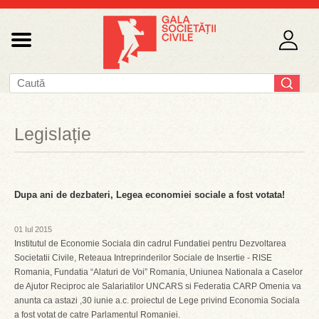
Legislație
Dupa ani de dezbateri, Legea economiei sociale a fost votata!
01 Iul 2015
Institutul de Economie Sociala din cadrul Fundatiei pentru Dezvoltarea
Societatii Civile, Reteaua Intreprinderilor Sociale de Insertie - RISE
Romania, Fundatia “Alaturi de Voi” Romania, Uniunea Nationala a Caselor
de Ajutor Reciproc ale Salariatilor UNCARS si Federatia CARP Omenia va
anunta ca astazi ,30 iunie a.c. proiectul de Lege privind Economia Sociala
a fost votat de catre Parlamentul Romaniei.