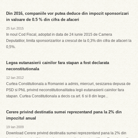
Din 2016, companiile vor putea deduce din impozit sponsorizari
in valoare de 0.5 % din cifra de afaceri
25 Iun 2015
In noul Cod Fiscal, adoptat in data de 24 iunie 2015 de Camera
Deputatilor, limita sponsorizarilor a crescut de la 0,3% din cifra de afaceri la
0,5%.
Legea eutanasierii cainilor fara stapan a fost declarata
neconstitutionala
12 Ian 2012
Curtea Constitutionala a Romaniei a admis, miercuri, sesizarea depusa de
PSD si PNL privind neconstitutionalitatea legii eutanasierii cainilor fara
stapan. Curtea Constitutionala a decis ca art. 6 si 8 din lege...
Cerere privind destinatia sumei reprezentand pana la 2% din
impozitul anual
19 Ian 2009
Download Cerere privind destinatia sumei reprezentand pana la 2% din