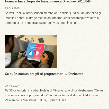
forma actuala, legea de transpunere a Directivei 2015/849
23 Oct 2018
Salvați Copiii a trimis scrisori membrilor Comisiei juridice, de disciplină și
imunități pentru a atrage atenția asupra traducerii necorespunzătoare a
termenului de ”beneficial owner” din versiunea în limba...
Ce au în comun artiștii și programatorii // Dezbatere
09 Noi 2017
Pe 30 octombrie, în cadrul Hotelului Minerva, a avut loc dezbaterea ‘Ce au
în comun artiștii și programatorii?’ unde invitați la dialog au fost: Cristian
Pelivan de la Ministerul Culturii, Ciprian Șiulea...