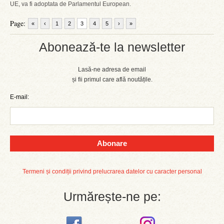
UE, va fi adoptata de Parlamentul European.
Page:
«
‹
1
2
3
4
5
›
»
Abonează-te la newsletter
Lasă-ne adresa de email
și fii primul care află noutățile.
E-mail:
Abonare
Termeni și condiții privind prelucrarea datelor cu caracter personal
Urmărește-ne pe: