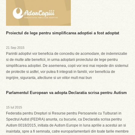
Proiectul de lege pentru simplificarea adoptiei a fost adoptat
21 Sep 2015
Parintii adoptivi vor beneficia de concediu de acomodare, de indemnizatie
si de multe alte beneficii, in urma adoptarii proiectului de lege pentru
simplificarea adoptiei. De asemenea, copii vor iesi mai repede din sistemul
de protectie si astfel, vor putea fi integrati in familii, vor beneficia de
ingrijire, siguranta, afectiune si un viitor mult mai bun
Parlamentul European va adopta Declaratia scrisa pentru Autism
15 Iul 2015
Federatia pentru Drepturi si Resurse pentru Persoanele cu Tulburari in
Spectrul Autist (FEDRA) anunta, cu bucurie, ca Declaratia scrisa pentru
Autism 0018/2015, initiata de Autism Europe in luna aprilie a acestui an si
inaintata, spre a fi semnata, catre europarlamentarii din toate tarile membre