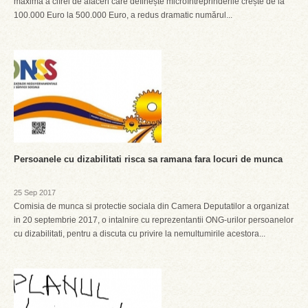
maximă a cifrei de afaceri care definește microîntreprinderile crește de la
100.000 Euro la 500.000 Euro, a redus dramatic numărul...
Persoanele cu dizabilitati risca sa ramana fara locuri de munca
25 Sep 2017
Comisia de munca si protectie sociala din Camera Deputatilor a organizat
in 20 septembrie 2017, o intalnire cu reprezentantii ONG-urilor persoanelor
cu dizabilitati, pentru a discuta cu privire la nemultumirile acestora...