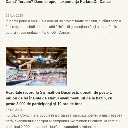
Dans? Terapie? Dans-terapie – experiența ParkinsOn Dance
23 Aug 2023
În prima parte a anului s-a derulat un proiect foarte sensibil, al cărui scop a
fost creșterea stării de bine, atât fizică, cât și emoțională, și a ancorării în
corp și în comunitate – ParkinsOn Dance,...
Rezultate record la Swimathon București: donații de peste 1
milion de lei înainte de startul evenimentului de la bazin, cu
peste 2.000 de participanți și 10 ore de înot
27 Iun 2023
Fundația Comunitară București a organizat sâmbătă, pentru a unsprezecea
oară, evenimentul principal al campaniei Swimathon București, la care au
participat 2.000 de oameni - înotători, suporteri și voluntari....