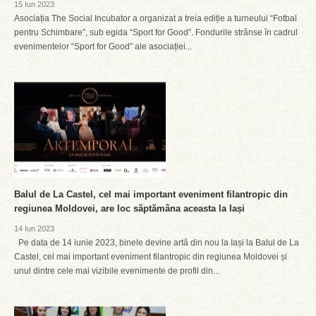
15 Iun 2023
Asociația The Social Incubator a organizat a treia ediție a turneului “Fotbal
pentru Schimbare”, sub egida “Sport for Good”. Fondurile strânse în cadrul
evenimentelor “Sport for Good” ale asociației...
Balul de La Castel, cel mai important eveniment filantropic din
regiunea Moldovei, are loc săptămâna aceasta la Iași
14 Iun 2023
Pe data de 14 iunie 2023, binele devine artă din nou la Iași la Balul de La
Castel, cel mai important eveniment filantropic din regiunea Moldovei și
unul dintre cele mai vizibile evenimente de profil din...