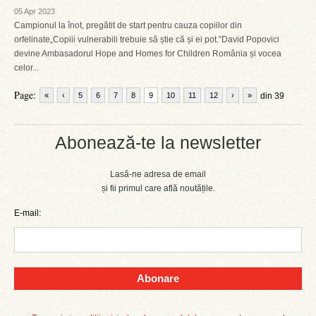
05 Apr 2023
Campionul la înot, pregătit de start pentru cauza copiilor din
orfelinate„Copiii vulnerabili trebuie să știe că și ei pot.”David Popovici
devine Ambasadorul Hope and Homes for Children România și vocea
celor...
Page:
«
‹
5
6
7
8
9
10
11
12
›
»
din 39
Abonează-te la newsletter
Lasă-ne adresa de email
și fii primul care află noutățile.
E-mail:
Abonare