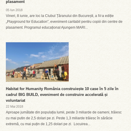
plasament
05 Iun 2018
Vineri, 8 iunie, are loc la Clubul Țăranului din București, a IV-a ediție
„Playground for Education”, eveniment caritabil pentru copiii din centre de
plasament. Programul educațional Ajungem MARI...
Habitat for Humanity România construiește 10 case în 5 zile în
cadrul BIG BUILD, eveniment de construire accelerată și
voluntariat
22 Mai 2018
Aproape jumătate din populația lumii, peste 3 miliarde de oameni, trăiesc
cu mai putin de 2,5 dolari pe zi. Peste 1,3 miliarde trăiesc în sărăcie
extremă, cu mai puțin de 1,25 dolari pe zi. Locuirea...