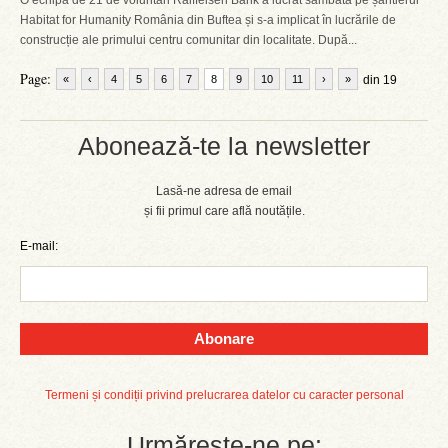
O echipă de 21 de voluntari Raiffeisen Bank a lucrat sâmbătă pe șantierul
Habitat for Humanity România din Buftea și s-a implicat în lucrările de
construcție ale primului centru comunitar din localitate. După...
Page:
«
‹
4
5
6
7
8
9
10
11
›
»
din 19
Abonează-te la newsletter
Lasă-ne adresa de email
și fii primul care află noutățile.
E-mail:
Abonare
Termeni și condiții privind prelucrarea datelor cu caracter personal
Urmărește-ne pe: