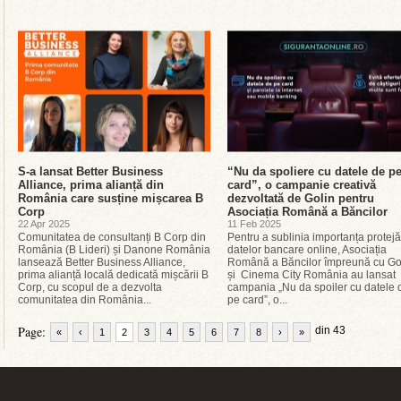
S-a lansat Better Business
“Nu da spoliere cu datele de p
Alliance, prima alianță din
card”, o campanie creativă
România care susține mișcarea B
dezvoltată de Golin pentru
Corp
Asociația Română a Băncilor
22 Apr 2025
11 Feb 2025
Comunitatea de consultanți B Corp din
Pentru a sublinia importanța protejăr
România (B Lideri) și Danone România
datelor bancare online, Asociația
lansează Better Business Alliance,
Română a Băncilor împreună cu Go
prima alianță locală dedicată mișcării B
și Cinema City România au lansat
Corp, cu scopul de a dezvolta
campania „Nu da spoiler cu datele 
comunitatea din România...
pe card”, o...
Page:
din 43
«
‹
1
2
3
4
5
6
7
8
›
»