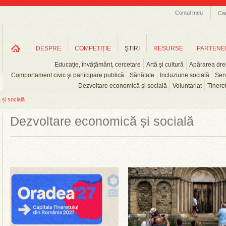
Contul meu
Ca
DESPRE
COMPETIȚIE
ŞTIRI
RESURSE
PARTENE
Educație, învățământ, cercetare
Artă şi cultură
Apărarea drep
Comportament civic şi participare publică
Sănătate
Incluziune socială
Serv
Dezvoltare economică şi socială
Voluntariat
Tinere
și socială
Dezvoltare economică și socială