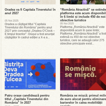
Oradea va fi Capitala Tineretului în
“România Atractivă” se extinde
anul 2027
platforma este acum disponibil
în 6 limbi și include 450 de noi
obiective turistice
05 Noi 2025
05 Noi 2025
Oradea a câștigat titlul ”Capitala
Platforma „România Atractivă” este
Tineretului din România” pentru anul
disponibilă acum în șase limbi;
2027 prin conceptul „Oradea O’Clock –
Platforma „România Atractivă” a fost
E timpul tinerilor”. Orașul a fost anunțat
extinsă cu 450 de noi obiective
câștigător în cadrul ediției a X-a a...
turistice, care se adaugă celor 275
obiective principale exist...
Patru orașe candidează pentru
România se mișcă: primul mili
titlul „Capitala Tineretului din
de euro alocat pentru eliminar
România” în 2027
barierelor în calea mobilității