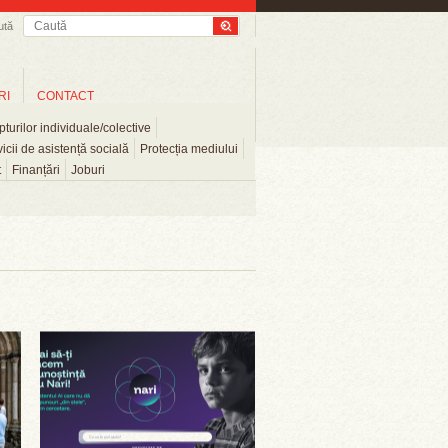
ută
RI
CONTACT
turilor individuale/colective
icii de asistență socială
Protecția mediului
t
Finanțări
Joburi