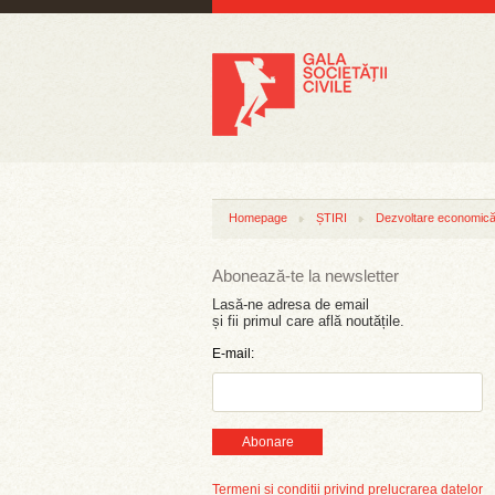
Homepage
ȘTIRI
Dezvoltare economică 
Abonează-te la newsletter
Lasă-ne adresa de email
și fii primul care află noutățile.
E-mail:
Abonare
Termeni și condiții privind prelucrarea datelor