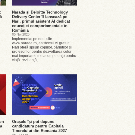
:
Narada și Deloitte Technology
ă
Delivery Center îl lansează pe
Nari, primul asistent AI dedicat
educației comportamentale în
România
05 Noi 2025
Implementat pe noul site
www.narada.ro, asistentul AI gratuit
Nari oferă sprijin copiilor, părinților și
profesorilor pentru dezvoltarea celor
mai importante metacompetențe pentru
viață: reziliență,...
on
Orașele își pot depune
ea
candidatura pentru Capitala
Tineretului din România 2027