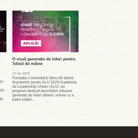
e
O nouă generație de lideri pentru
Sibiul de mâine
21 Ian 2025
Fundația Comunitară Sibiu dă startul
ii
înscrierilor pentru ALU 2025 Academia
de Leadership Urban (ALU), un
lin
program dedicat dezvoltării viitoarei
generații de lideri sibieni, revine cu a
de
patra ediție!...