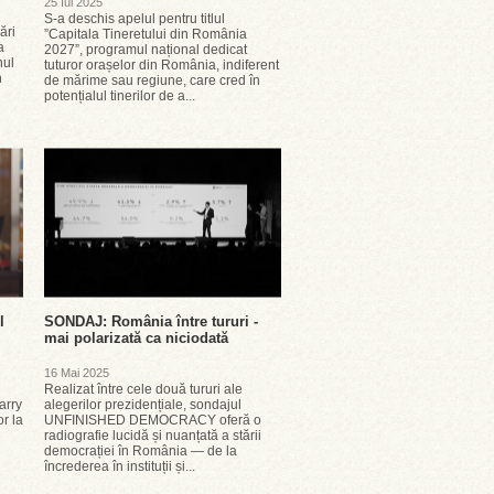
25 Iul 2025
S-a deschis apelul pentru titlul
ări
”Capitala Tineretului din România
a
2027”, programul național dedicat
nul
tuturor orașelor din România, indiferent
n
de mărime sau regiune, care cred în
potențialul tinerilor de a...
l
SONDAJ: România între tururi -
mai polarizată ca niciodată
16 Mai 2025
Realizat între cele două tururi ale
arry
alegerilor prezidențiale, sondajul
r la
UNFINISHED DEMOCRACY oferă o
radiografie lucidă și nuanțată a stării
democrației în România — de la
încrederea în instituții și...