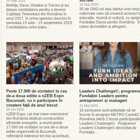
sociale
19 Sep 2025
19 Sep 2025
Bistrița, Deva, Oradea și Tulcea și-au
35 de ONG-uri dau startul unei mișc
depus candidatura pentru a deveni
naționale care să crească accesul l
Capitala Tineretului din România în
educație, muncă și cultură, cu spriji
anul 2027, în urma apelului deschis în
Fundației Dacia pentru România Î
perioada 15 iulie - 15 septembrie 2025.
calea dezvoltării și atingerii...
Candidatura celor patru...
Peste 17.000 de vizitatori la cea
Leaders Challenge©, programu
de-a doua ediție a nZEB Expo
Fundației Leaders pentru
București, cu o participare în
antreprenori și manageri
creștere față de anul trecut
21 Mai 2025
26 Iun 2025
16 persoane sunt așteptate să se
nZEB Expo, cel mai mare eveniment
înscrie în program METRO Cash&C
din România dedicat construcțiilor
România oferă 2 burse participanțilo
eficiente energetic, a reunit peste
Leaders Challenge© Programul
17.000 de vizitatori la cea de-a doua
Leaders Challenge© dezvoltat de
ediție organizată la București,
Fundația...
reflectând interesul tot mai accentuat...