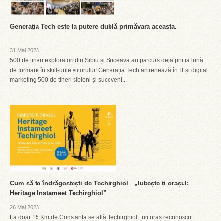
Generația Tech este la putere dublă primăvara aceasta.
31 Mai 2023
500 de tineri exploratori din Sibiu și Suceava au parcurs deja prima lună
de formare în skill-urile viitorului! Generația Tech antrenează în IT și digital
marketing 500 de tineri sibieni și suceveni...
Cum să te îndrăgostești de Techirghiol - „Iubește-ți orașul:
Heritage Instameet Techirghiol”
26 Mai 2023
La doar 15 Km de Constanța se află Techirghiol, un oraș recunoscut