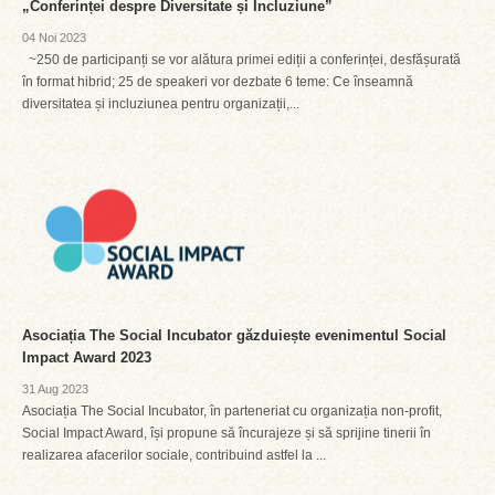
„Conferinței despre Diversitate și Incluziune”
04 Noi 2023
~250 de participanți se vor alătura primei ediții a conferinței, desfășurată
în format hibrid; 25 de speakeri vor dezbate 6 teme: Ce înseamnă
diversitatea și incluziunea pentru organizații,...
Asociația The Social Incubator găzduiește evenimentul Social
Impact Award 2023
31 Aug 2023
Asociația The Social Incubator, în parteneriat cu organizația non-profit,
Social Impact Award, își propune să încurajeze și să sprijine tinerii în
realizarea afacerilor sociale, contribuind astfel la ...