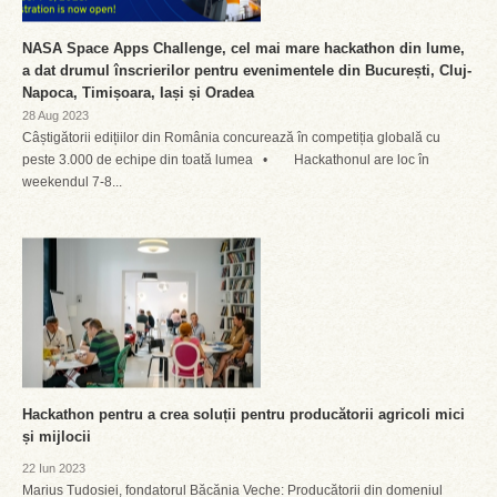
NASA Space Apps Challenge, cel mai mare hackathon din lume,
a dat drumul înscrierilor pentru evenimentele din București, Cluj-
Napoca, Timișoara, Iași și Oradea
28 Aug 2023
Câștigătorii edițiilor din România concurează în competiția globală cu
peste 3.000 de echipe din toată lumea • Hackathonul are loc în
weekendul 7-8...
Hackathon pentru a crea soluții pentru producătorii agricoli mici
și mijlocii
22 Iun 2023
Marius Tudosiei, fondatorul Băcănia Veche: Producătorii din domeniul