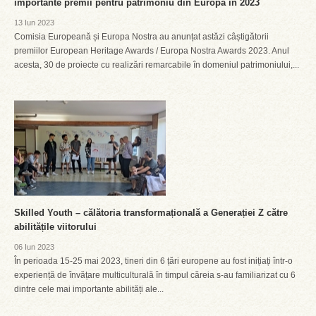
importante premii pentru patrimoniu din Europa în 2023
13 Iun 2023
Comisia Europeană și Europa Nostra au anunțat astăzi câștigătorii
premiilor European Heritage Awards / Europa Nostra Awards 2023. Anul
acesta, 30 de proiecte cu realizări remarcabile în domeniul patrimoniului,...
Skilled Youth – călătoria transformațională a Generației Z către
abilitățile viitorului
06 Iun 2023
În perioada 15-25 mai 2023, tineri din 6 țări europene au fost inițiați într-o
experiență de învățare multiculturală în timpul căreia s-au familiarizat cu 6
dintre cele mai importante abilități ale...