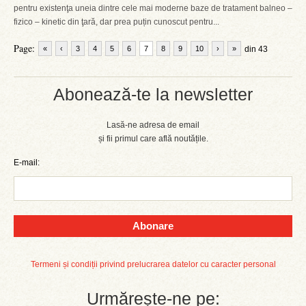
pentru existenţa uneia dintre cele mai moderne baze de tratament balneo –
fizico – kinetic din ţară, dar prea puțin cunoscut pentru...
Page:
«
‹
3
4
5
6
7
8
9
10
›
»
din 43
Abonează-te la newsletter
Lasă-ne adresa de email
și fii primul care află noutățile.
E-mail:
Abonare
Termeni și condiții privind prelucrarea datelor cu caracter personal
Urmărește-ne pe: