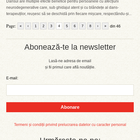
Dansul are multiple efecte benefice pentru persoanele cu afecțiuni
neurodegenerative care, sub ghidajul atent și cu blândețe al dans-
terapeuților, reușesc să se deschidă prin fiecare mișcare, respectându-și...
Page:
«
‹
1
2
3
4
5
6
7
8
›
»
din 46
Abonează-te la newsletter
Lasă-ne adresa de email
și fii primul care află noutățile.
E-mail:
Abonare
Termeni și condiții privind prelucrarea datelor cu caracter personal