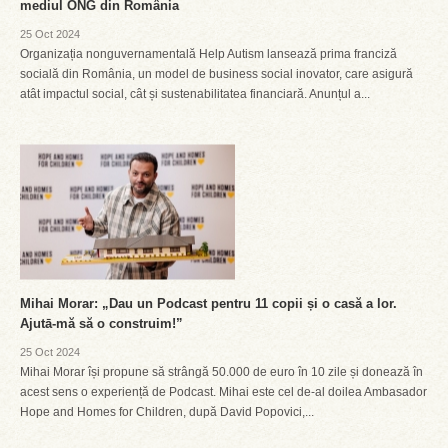
mediul ONG din România
25 Oct 2024
Organizația nonguvernamentală Help Autism lansează prima franciză
socială din România, un model de business social inovator, care asigură
atât impactul social, cât și sustenabilitatea financiară. Anunțul a...
Mihai Morar: „Dau un Podcast pentru 11 copii și o casă a lor.
Ajutā-mă să o construim!”
25 Oct 2024
Mihai Morar își propune să strângă 50.000 de euro în 10 zile și donează în
acest sens o experiență de Podcast. Mihai este cel de-al doilea Ambasador
Hope and Homes for Children, după David Popovici,...