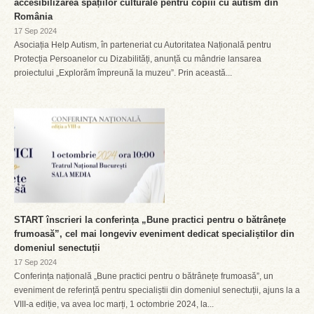
accesibilizarea spațiilor culturale pentru copiii cu autism din
România
17 Sep 2024
Asociația Help Autism, în parteneriat cu Autoritatea Națională pentru
Protecția Persoanelor cu Dizabilități, anunță cu mândrie lansarea
proiectului „Explorăm împreună la muzeu”. Prin această...
START înscrieri la conferința „Bune practici pentru o bătrânețe
frumoasă”, cel mai longeviv eveniment dedicat specialiștilor din
domeniul senectuții
17 Sep 2024
Conferința națională „Bune practici pentru o bătrânețe frumoasă”, un
eveniment de referință pentru specialiștii din domeniul senectuții, ajuns la a
VIII-a ediție, va avea loc marți, 1 octombrie 2024, la...