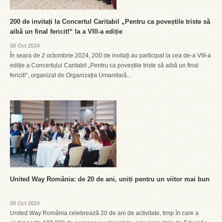
200 de invitați la Concertul Caritabil „Pentru ca poveștile triste să
aibă un final fericit!“ la a VIII-a ediție
08 Oct 2024
În seara de 2 octombrie 2024, 200 de invitați au participat la cea de-a VIII-a
ediție a Concertului Caritabil „Pentru ca poveștile triste să aibă un final
fericit!“, organizat de Organizația Umanitară...
United Way România: de 20 de ani, uniți pentru un viitor mai bun
08 Oct 2024
United Way România celebrează 20 de ani de activitate, timp în care a