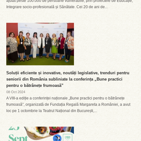
ajutat peste 100.000 de persoane vulnerabile, prin proiectele de Educație,
Integrare socio-profesională și Sănătate. Cei 20 de ani de...
Soluții eficiente și inovative, noutăți legislative, trenduri pentru
seniorii din România subliniate la conferința „Bune practici
pentru o bătrânețe frumoasă”
08 Oct 2024
A VIII-a ediție a conferinței naționale „Bune practici pentru o bătrânețe
frumoasă”, organizată de Fundația Regală Margareta a României, a avut
loc pe 1 octombrie la Teatrul Național din București,...