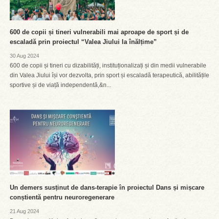
600 de copii și tineri vulnerabili mai aproape de sport și de
escaladă prin proiectul “Valea Jiului la înălțime”
30 Aug 2024
600 de copii și tineri cu dizabilități, instituționalizați și din medii vulnerabile
din Valea Jiului își vor dezvolta, prin sport și escaladă terapeutică, abilitățile
sportive și de viață independentă,&n...
Un demers susținut de dans-terapie în proiectul Dans și mișcare
conștientă pentru neuroregenerare
21 Aug 2024