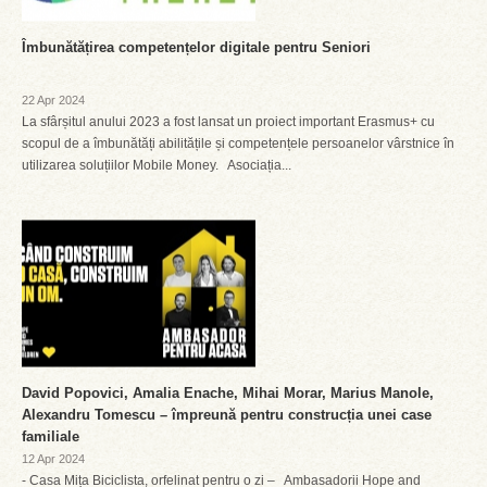
Îmbunătățirea competențelor digitale pentru Seniori
22 Apr 2024
La sfârșitul anului 2023 a fost lansat un proiect important Erasmus+ cu
scopul de a îmbunătăți abilitățile și competențele persoanelor vârstnice în
utilizarea soluțiilor Mobile Money. Asociația...
David Popovici, Amalia Enache, Mihai Morar, Marius Manole,
Alexandru Tomescu – împreună pentru construcția unei case
familiale
12 Apr 2024
- Casa Mița Biciclista, orfelinat pentru o zi – Ambasadorii Hope and