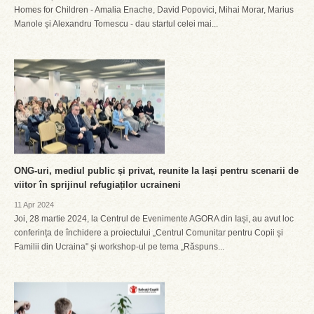
Homes for Children - Amalia Enache, David Popovici, Mihai Morar, Marius
Manole și Alexandru Tomescu - dau startul celei mai...
ONG-uri, mediul public și privat, reunite la Iași pentru scenarii de
viitor în sprijinul refugiaților ucraineni
11 Apr 2024
Joi, 28 martie 2024, la Centrul de Evenimente AGORA din Iași, au avut loc
conferința de închidere a proiectului „Centrul Comunitar pentru Copii și
Familii din Ucraina" și workshop-ul pe tema „Răspuns...