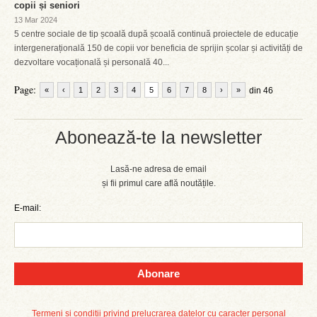
copii și seniori
13 Mar 2024
5 centre sociale de tip școală după școală continuă proiectele de educație
intergenerațională 150 de copii vor beneficia de sprijin școlar și activități de
dezvoltare vocațională și personală 40...
Page:
«
‹
1
2
3
4
5
6
7
8
›
»
din 46
Abonează-te la newsletter
Lasă-ne adresa de email
și fii primul care află noutățile.
E-mail:
Abonare
Termeni și condiții privind prelucrarea datelor cu caracter personal