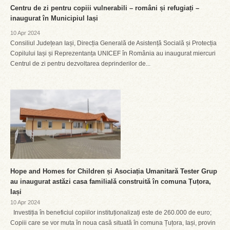
Centru de zi pentru copiii vulnerabili – români și refugiați –
inaugurat în Municipiul Iași
10 Apr 2024
Consiliul Județean Iași, Direcția Generală de Asistență Socială și Protecția
Copilului Iași și Reprezentanța UNICEF în România au inaugurat miercuri
Centrul de zi pentru dezvoltarea deprinderilor de...
Hope and Homes for Children și Asociația Umanitară Tester Grup
au inaugurat astăzi casa familială construită în comuna Țuțora,
Iași
10 Apr 2024
Investiția în beneficiul copiilor instituționalizați este de 260.000 de euro;
Copiii care se vor muta în noua casă situată în comuna Țuțora, Iași, provin