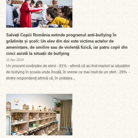
Salvați Copiii România extinde programul anti-bullying în
grădinițe și școli: Un elev din doi este victima actelor de
amenințare, de umilire sau de violență fizică, iar patru copii din
cinci asistă la situații de bullying
11 Apr 2024
Un procent covârșitor de elevi - 81% - afirmă că au fost martori ai situațiilor
de bullying în școala unde învață, în vreme ce mai mult de un sfert - 28% -
dintre respondenți afirmă că, în unitatea...