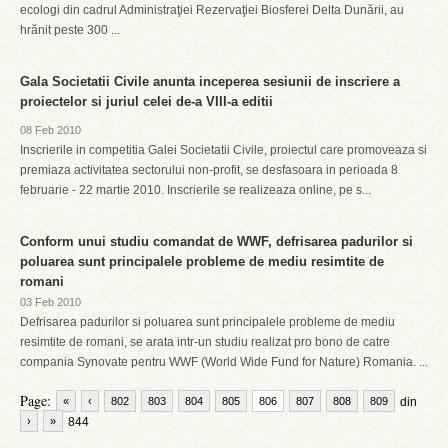
ecologi din cadrul Administraţiei Rezervaţiei Biosferei Delta Dunării, au
hrănit peste 300 ...
Gala Societatii Civile anunta inceperea sesiunii de inscriere a
proiectelor si juriul celei de-a VIII-a editii
08 Feb 2010
Inscrierile in competitia Galei Societatii Civile, proiectul care promoveaza si
premiaza activitatea sectorului non-profit, se desfasoara in perioada 8
februarie - 22 martie 2010. Inscrierile se realizeaza online, pe s...
Conform unui studiu comandat de WWF, defrisarea padurilor si
poluarea sunt principalele probleme de mediu resimtite de
romani
03 Feb 2010
Defrisarea padurilor si poluarea sunt principalele probleme de mediu
resimtite de romani, se arata intr-un studiu realizat pro bono de catre
compania Synovate pentru WWF (World Wide Fund for Nature) Romania. ...
Page:
«
‹
802
803
804
805
806
807
808
809
din
›
»
844