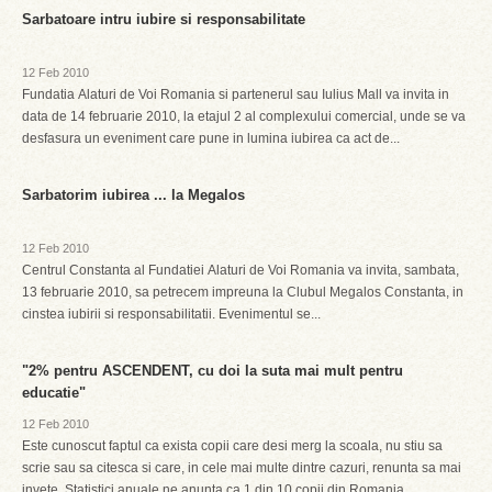
Sarbatoare intru iubire si responsabilitate
12 Feb 2010
Fundatia Alaturi de Voi Romania si partenerul sau Iulius Mall va invita in
data de 14 februarie 2010, la etajul 2 al complexului comercial, unde se va
desfasura un eveniment care pune in lumina iubirea ca act de...
Sarbatorim iubirea ... la Megalos
12 Feb 2010
Centrul Constanta al Fundatiei Alaturi de Voi Romania va invita, sambata,
13 februarie 2010, sa petrecem impreuna la Clubul Megalos Constanta, in
cinstea iubirii si responsabilitatii. Evenimentul se...
"2% pentru ASCENDENT, cu doi la suta mai mult pentru
educatie"
12 Feb 2010
Este cunoscut faptul ca exista copii care desi merg la scoala, nu stiu sa
scrie sau sa citesca si care, in cele mai multe dintre cazuri, renunta sa mai
invete. Statistici anuale ne anunta ca 1 din 10 copii din Romania ...