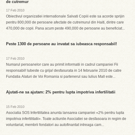
de cutremur
17 Feb 2010
Obiectivul organizatiei internationale Salvati Copiii este sa acorde sprijin
pentru 800,000 de persoane afectate de cutremurul din Haiti, dintre care
470,000 de copii. Pana acum peste 490,000 de persoane au beneficiat...
Peste 1300 de persoane au invatat sa iubeasca responsabil!
17 Feb 2010
Numarul persoanelor care au primit informatii in cadrul campaniei Fii
responsabil! Iubeste cu grija! desfasurata in 14 februarie 2010 de catre
Fundatia Alaturi de Voi Romania si partenerul sau Iulius Mall este...
Ajutati-ne sa ajutam: 2% pentru lupta impotriva infertilitatii
15 Feb 2010
Asociatia SOS Infertilitatea anunta lansarea campaniei «2% pentru lupta
impotriva infertilitatii». Toate actiunile Asociatiei se desfasoara in regim de
voluntariat, membrii fondatori au autofinantat intreaga cam...