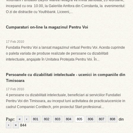
Voluntarii Fundatiei Baylor Marea Neagra va invita sambata, 20 februarie,
incepand cu ora 10.00, la Galeriile Amfora din Constanta, la evenimentul:
O zi de distractie cu Youthbank. Liceeni,...
Cumparaturi on-line la magazinul Pentru Voi
17 Feb 2010
Fundatia Pentru Voi a lansat magazinul virtual Pentru Voi. Acesta cuprinde
o paleta variata de produse realizate de persoane cu dizabilitati
intelectuale, angajate în Unitatea Protejata Pentru Voi. În...
Persoanele cu dizabilitati intelectuale - ucenici in companiile din
Timisoara
17 Feb 2010
4 persoane cu dizabilitati intelectuale, beneficiari ai serviciilor Fundatiei
Pentru Voi din Timisoara, au inceput luni activitatea de practica/ucenicie in
cadrul Companiei Contitech, prin proiectul Start profesional...
Page:
«
‹
801
802
803
804
805
806
807
808
din
›
»
844