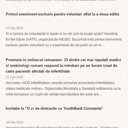
Primul eveniment exclusiv pentru voluntari aflat la a doua editie
22 Feb 2010
Ai o cariera de voluntariat in spate si nu stii cum te poate ajuta? Heading
for the future (H4TF), organizat de AIESEC Bucuresti este primul eveniment
exclusiv pentru voluntarii cu o experienta de cel putin un an in...
Premiera in online-ul romanesc: 15 dintre cei mai reputati medici
si embriologi romani raspund la intrebari pe un forum creat de
catre pacientii afectati de infertilitate
21 Feb 2010
Asociatia «SOS Infertilitatea» anunta lansarea proiectului«Infertilitatea:
sfaturi medicale online». Organizatia Mondiala a Sanatatii estimeaza ca la
nivel european un cuplu de varsta reproductiva din sase are...
Invitatie la "O zi de distractie cu YouthBank Constanta"
18 Feb 2010