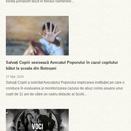
există jurnalism făcut în folosul oamenilor....
Salvați Copiii sesisează Avocatul Poporului în cazul copilului
bătut la școala din Botoșani
27 Mar 2019
Salvați Copiii a solicitat Avocatului Poporului implicarea instituției pe care o
conduce în evaluarea și monitorizarea cazului de abuz comis asupra unui
copil de 11 ani de către un cadru didactic al Școlii...