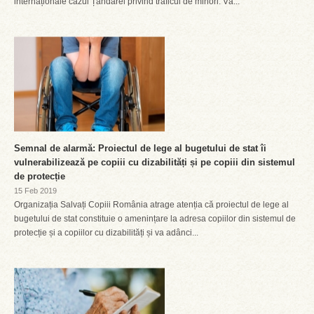
internaționale cazul Țandarei privind traficul de minori. Vă...
Semnal de alarmă: Proiectul de lege al bugetului de stat îi
vulnerabilizează pe copiii cu dizabilități și pe copiii din sistemul
de protecție
15 Feb 2019
Organizația Salvați Copiii România atrage atenția că proiectul de lege al
bugetului de stat constituie o amenințare la adresa copiilor din sistemul de
protecție și a copiilor cu dizabilități și va adânci...