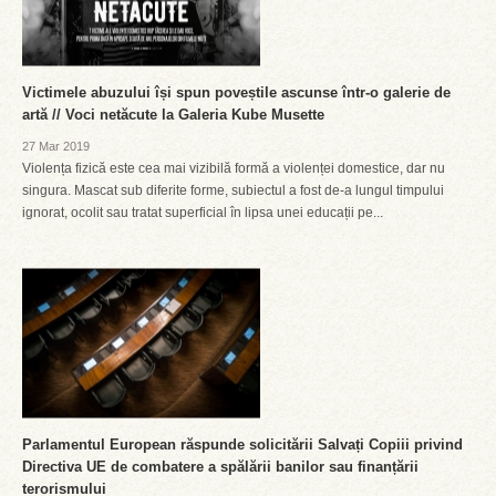
Victimele abuzului își spun poveștile ascunse într-o galerie de
artă // Voci netăcute la Galeria Kube Musette
27 Mar 2019
Violența fizică este cea mai vizibilă formă a violenței domestice, dar nu
singura. Mascat sub diferite forme, subiectul a fost de-a lungul timpului
ignorat, ocolit sau tratat superficial în lipsa unei educații pe...
Parlamentul European răspunde solicitării Salvați Copiii privind
Directiva UE de combatere a spălării banilor sau finanțării
terorismului