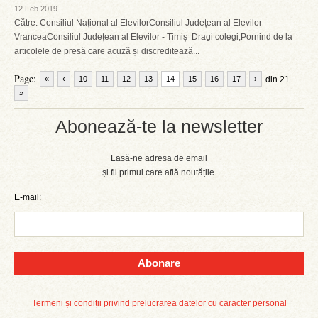
12 Feb 2019
Către: Consiliul Național al ElevilorConsiliul Județean al Elevilor –
VranceaConsiliul Județean al Elevilor - Timiș Dragi colegi,Pornind de la
articolele de presă care acuză și discreditează...
Page:
«
‹
10
11
12
13
14
15
16
17
›
din 21
»
Abonează-te la newsletter
Lasă-ne adresa de email
și fii primul care află noutățile.
E-mail:
Abonare
Termeni și condiții privind prelucrarea datelor cu caracter personal