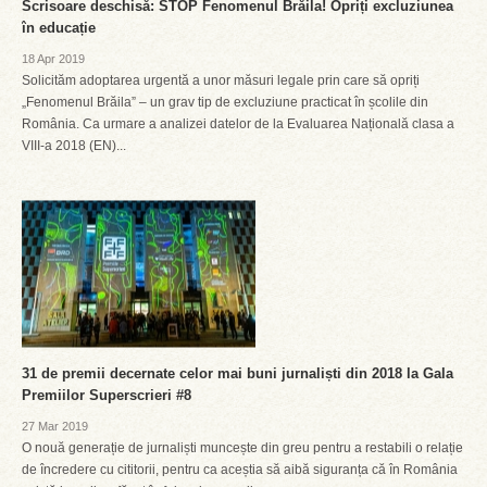
Scrisoare deschisă: STOP Fenomenul Brăila! Opriți excluziunea
în educație
18 Apr 2019
Solicităm adoptarea urgentă a unor măsuri legale prin care să opriți
„Fenomenul Brăila” – un grav tip de excluziune practicat în școlile din
România. Ca urmare a analizei datelor de la Evaluarea Națională clasa a
VIII-a 2018 (EN)...
31 de premii decernate celor mai buni jurnaliști din 2018 la Gala
Premiilor Superscrieri #8
27 Mar 2019
O nouă generație de jurnaliști muncește din greu pentru a restabili o relație
de încredere cu cititorii, pentru ca aceștia să aibă siguranța că în România