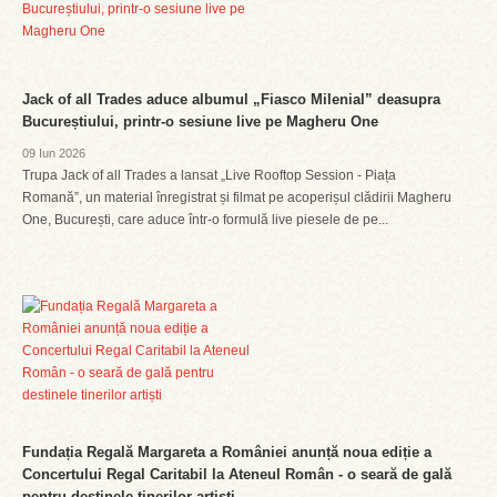
Jack of all Trades aduce albumul „Fiasco Milenial” deasupra
Bucureștiului, printr-o sesiune live pe Magheru One
09 Iun 2026
Trupa Jack of all Trades a lansat „Live Rooftop Session - Piața
Romană”, un material înregistrat și filmat pe acoperișul clădirii Magheru
One, București, care aduce într-o formulă live piesele de pe...
Fundația Regală Margareta a României anunță noua ediție a
Concertului Regal Caritabil la Ateneul Român - o seară de gală
pentru destinele tinerilor artiști