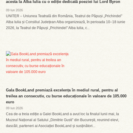
acesta la Alba Iulia cu o ediție dedicată poeziei lui Lord Byron
09 Iun 2026
UNITER – Uniunea Teatrală din România, Teatrul de Păpuși „Prichindel”
Alba Iulia și Consiliul Județean Alba organizează, în perioada 10–18 iunie
2026, la Teatrul de Păpuși „Prichindel” Alba Iulia, c...
Gala BookLand premiază excelența în mediul rural, pentru al
treilea an consecutiv, cu burse educaționale în valoare de 105.000
euro
09 Iun 2026
Cea de-a treia ediție a Galei BookLand a avut loc la finalul lunii mai, la
Muzeul Național al Satului „Dimitrie Gusti” din București, reunind elevi,
dascăli, parteneri ai Asociației BookLand și susținători...