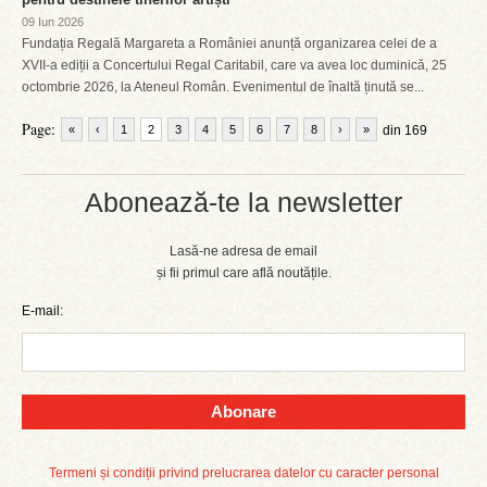
09 Iun 2026
Fundația Regală Margareta a României anunță organizarea celei de a
XVII-a ediții a Concertului Regal Caritabil, care va avea loc duminică, 25
octombrie 2026, la Ateneul Român. Evenimentul de înaltă ținută se...
Page:
«
‹
1
2
3
4
5
6
7
8
›
»
din 169
Abonează-te la newsletter
Lasă-ne adresa de email
și fii primul care află noutățile.
E-mail:
Abonare
Termeni și condiții privind prelucrarea datelor cu caracter personal