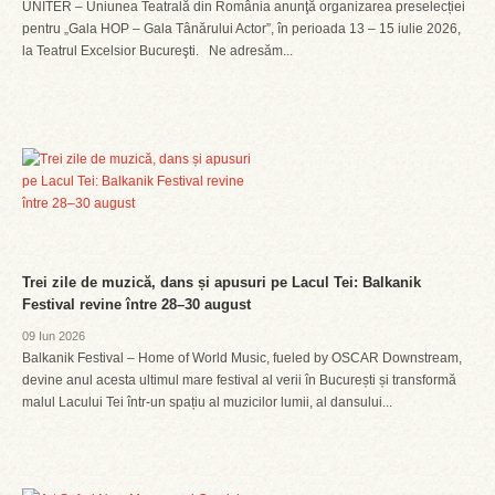
UNITER – Uniunea Teatrală din România anunţă organizarea preselecției
pentru „Gala HOP – Gala Tânărului Actor”, în perioada 13 – 15 iulie 2026,
la Teatrul Excelsior Bucureşti. Ne adresăm...
Trei zile de muzică, dans și apusuri pe Lacul Tei: Balkanik
Festival revine între 28–30 august
09 Iun 2026
Balkanik Festival – Home of World Music, fueled by OSCAR Downstream,
devine anul acesta ultimul mare festival al verii în București și transformă
malul Lacului Tei într-un spațiu al muzicilor lumii, al dansului...