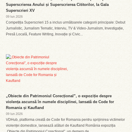
Superscrierea Anului și Superscrierea Cititorilor, la Gala
Superscrieri XV
09 Iun 2026
Competiția Superscrieri 15 a inclus următoarele categorii principale: Debut
Jurnalistic, Jurnalism Tematic, Interviu, TV & Video-Jurnalism, Investigație,
Presă Locală, Feature Writing, Inovație și Civic...
„Obiecte din Patrimoniul Corecțional”, o expoziție despre
violența ascunsă în numele disciplinei, lansată de Code for
Romania și Kaufland
09 Iun 2026
VDHub, platforma creată de Code for Romania pentru sprijinirea victimelor
violenței domestice, lansează alături de Kaufland România expoziția
„Obiecte din Patrimoniul Corecțional”, un demers de...