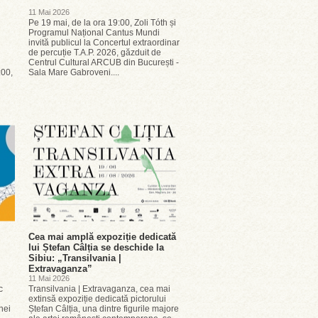
11 Mai 2026
Pe 19 mai, de la ora 19:00, Zoli Tóth și
Programul Național Cantus Mundi
invită publicul la Concertul extraordinar
n
de percuție T.A.P. 2026, găzduit de
Centrul Cultural ARCUB din București -
:00,
Sala Mare Gabroveni....
Cea mai amplă expoziție dedicată
lui Ștefan Câlția se deschide la
Sibiu: „Transilvania |
Extravaganza”
11 Mai 2026
c
Transilvania | Extravaganza, cea mai
extinsă expoziție dedicată pictorului
nei
Ștefan Câlția, una dintre figurile majore