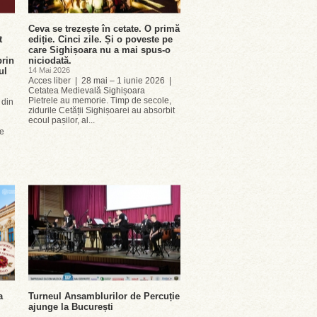
Ceva se trezește în cetate. O primă
t
ediție. Cinci zile. Și o poveste pe
care Sighișoara nu a mai spus-o
prin
niciodată.
ul
14 Mai 2026
Acces liber | 28 mai – 1 iunie 2026 |
Cetatea Medievală Sighișoara
Pietrele au memorie. Timp de secole,
 din
zidurile Cetății Sighișoarei au absorbit
ecoul pașilor, al...
se
a
Turneul Ansamblurilor de Percuție
ajunge la București