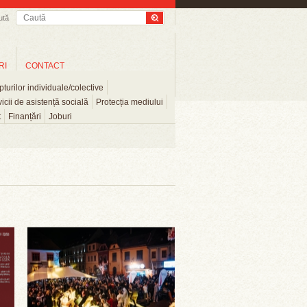
ută
RI
CONTACT
turilor individuale/colective
icii de asistență socială
Protecția mediului
t
Finanțări
Joburi