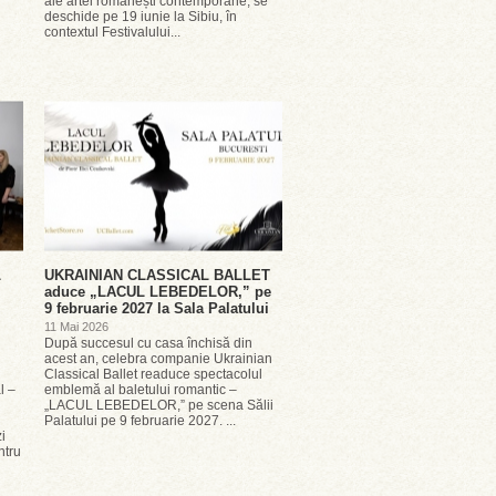
ale artei românești contemporane, se
deschide pe 19 iunie la Sibiu, în
contextul Festivalului...
L
UKRAINIAN CLASSICAL BALLET
aduce „LACUL LEBEDELOR,” pe
9 februarie 2027 la Sala Palatului
11 Mai 2026
După succesul cu casa închisă din
acest an, celebra companie Ukrainian
Classical Ballet readuce spectacolul
l –
emblemă al baletului romantic –
„LACUL LEBEDELOR,” pe scena Sălii
Palatului pe 9 februarie 2027. ...
i
ntru