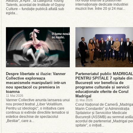
noi ediții extinse a platformei
Awards „8 April”, la categoria Young
internaționale dedicate industriei
Talents, acordat de Institute of Gypsy
muzicii live. Între 20 și 24 mai...
Culture – fundație publică aflată sub
egida...
Despre libertate si iluzie: Vanner
Parteneriatul public MADRIGA
Collective exploreaza
PENTRU SPITALE 7 spitale din
mecanismele manipularii intr-un
București vor beneficia de
nou spectacol cu premiera in
programe culturale și servicii
toamna
educaționale oferite de Corul
11 Mai 2026
Madrigal
Vanner Collective anunta lansarea unui
11 Mai 2026
nou proiect teatral „Liber Volatilium.
Corul Național de Cameră „Madriga
Pentru uz ideologic”, o initiativa care
Marin Constantin” și Administrația
continua si extinde directiile tematice si
Spitalelor și Serviciilor Medicale
estetice deschise de spectacolul
București (ASSMB) au semnat astăz
„Bestiar”, care a...
acordul de parteneriat „Madrigal pe
spitale”, o inițiati...