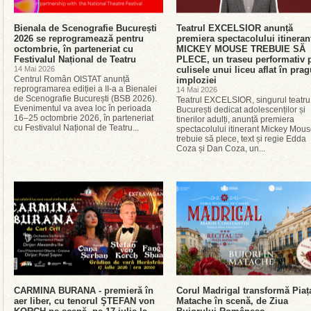
Bienala de Scenografie București
Teatrul EXCELSIOR anunță
2026 se reprogramează pentru
premiera spectacolului itineran
octombrie, în parteneriat cu
MICKEY MOUSE TREBUIE SĂ
Festivalul Național de Teatru
PLECE, un traseu performativ 
14 Mai 2026
culisele unui liceu aflat în prag
Centrul Român OISTAT anunță
imploziei
reprogramarea ediției a II-a a Bienalei
14 Mai 2026
de Scenografie București (BSB 2026).
Teatrul EXCELSIOR, singurul teatru
Evenimentul va avea loc în perioada
București dedicat adolescenților și
16–25 octombrie 2026, în parteneriat
tinerilor adulți, anunță premiera
cu Festivalul Național de Teatru...
spectacolului itinerant Mickey Mou
trebuie să plece, text și regie Edda
Coza și Dan Coza, un...
CARMINA BURANA - premieră în
Corul Madrigal transformă Piaț
aer liber, cu tenorul ŞTEFAN von
Matache în scenă, de Ziua