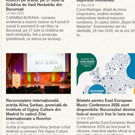
KORCH pe scenă, pe 17 iulie la
Bujorului Românesc
Grădina de Vară Herăstrău din
14 Mai 2026
Bucureşti
Corul Madrigal, dirijat de Anna
14 Mai 2026
Ungureanu, susține recitalul
CARMINA BURANA - lucrarea
extraordinar dedicat bujorului
emblemă a muzicii clasice va fi pusă în
românesc, în cadrul zilelor „Bujori î
scenă în premieră în aer liber, la
Matache”. Evenimentul are loc
Bucureşti, pe 17 iulie la Grădina de
sâmbătă, 16 mai 2026, de la ora 19
Vară Herăstrău, într-o producţie
la...
grandioasă, ce aduce pe aceeaşi...
Recunoaștere internațională:
Biletele pentru East European
actrița Alina Șerban, premiată de
Music Conference 2026 sunt
Institute of Gypsy Culture din
disponibile: Bucureștiul devine
Madrid în cadrul Zilei
hub-ul muzicii live în luna mai
Internaționale a Romilor
11 Mai 2026
Biletele pentru East European Musi
11 Mai 2026
Conference 2026 au fost puse în
Actrița și regizoarea Alina Șerban a fost
vânzare, marcând startul oficial al u
distinsă cu premiul The Gypsy Culture