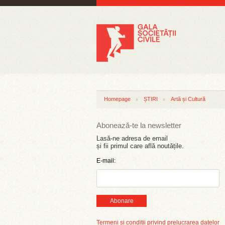
Homepage
ȘTIRI
Artă și Cultură
Abonează-te la newsletter
Lasă-ne adresa de email
și fii primul care află noutățile.
E-mail:
Abonare
Termeni și condiții privind prelucrarea datelor