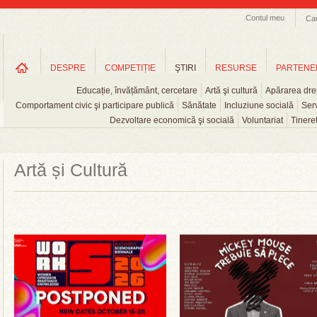
Contul meu
Ca
DESPRE
COMPETIȚIE
ŞTIRI
RESURSE
PARTENE
Educație, învățământ, cercetare
Artă şi cultură
Apărarea drep
Comportament civic şi participare publică
Sănătate
Incluziune socială
Serv
Dezvoltare economică şi socială
Voluntariat
Tinere
Artă și Cultură