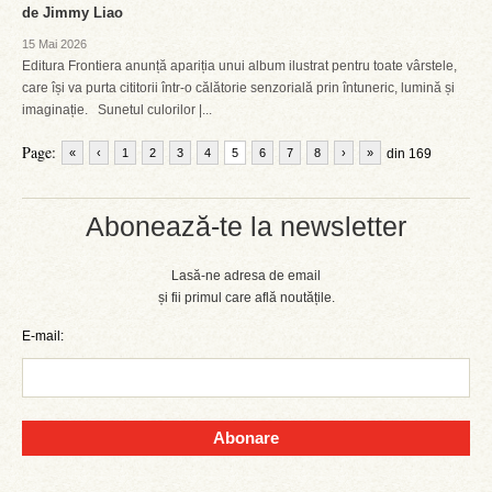
de Jimmy Liao
15 Mai 2026
Editura Frontiera anunță apariția unui album ilustrat pentru toate vârstele,
care își va purta cititorii într-o călătorie senzorială prin întuneric, lumină și
imaginație. Sunetul culorilor |...
Page:
«
‹
1
2
3
4
5
6
7
8
›
»
din 169
Abonează-te la newsletter
Lasă-ne adresa de email
și fii primul care află noutățile.
E-mail:
Abonare