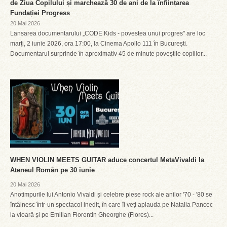
de Ziua Copilului și marchează 30 de ani de la înființarea
Fundației Progress
20 Mai 2026
Lansarea documentarului „CODE Kids - povestea unui progres" are loc
marți, 2 iunie 2026, ora 17:00, la Cinema Apollo 111 în București.
Documentarul surprinde în aproximativ 45 de minute poveștile copiilor...
WHEN VIOLIN MEETS GUITAR aduce concertul MetaVivaldi la
Ateneul Român pe 30 iunie
20 Mai 2026
Anotimpurile lui Antonio Vivaldi și celebre piese rock ale anilor '70 - '80 se
întâlnesc într-un spectacol inedit, în care îi veţi aplauda pe Natalia Pancec
la vioară și pe Emilian Florentin Gheorghe (Flores)...