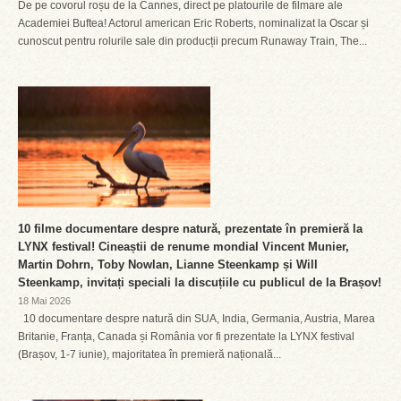
De pe covorul roșu de la Cannes, direct pe platourile de filmare ale
Academiei Buftea! Actorul american Eric Roberts, nominalizat la Oscar și
cunoscut pentru rolurile sale din producții precum Runaway Train, The...
10 filme documentare despre natură, prezentate în premieră la
LYNX festival! Cineaștii de renume mondial Vincent Munier,
Martin Dohrn, Toby Nowlan, Lianne Steenkamp și Will
Steenkamp, invitați speciali la discuțiile cu publicul de la Brașov!
18 Mai 2026
10 documentare despre natură din SUA, India, Germania, Austria, Marea
Britanie, Franța, Canada și România vor fi prezentate la LYNX festival
(Brașov, 1-7 iunie), majoritatea în premieră națională...