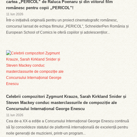
cartea „PERICOL” de Raluca Poenaru și din viitorul film
românesc pentru copii „PERICOL”!
11 Iun 2026
Într-o inițiativă originală pentru un proiect cinematografic românesc,
concursul lansat de echipa filmului „PERICOL”, SchneiderPen România și
European School of Comics le oferă copiilor și adolescenților...
Celebrii compozitori Zygmunt Krauze, Sarah Kirkland Snider și
Steven Mackey conduc masterclassurile de compoziție ale
Concursului Internațional George Enescu
11 Iun 2026
Cea de-a XX-a ediție a Concursului Internațional George Enescu continuă
să își consolideze statutul de platformă internațională de excelență pentru
noile generații de muzicieni, printr-un program...