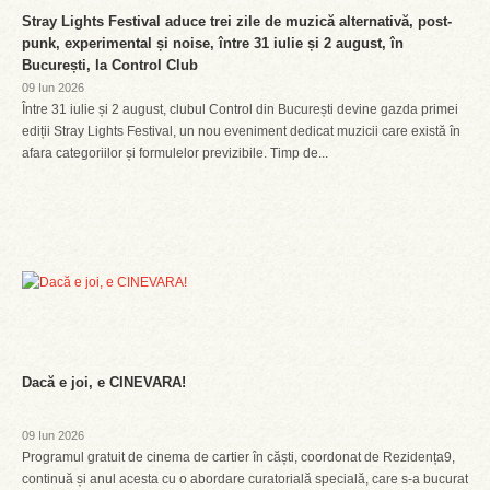
Stray Lights Festival aduce trei zile de muzică alternativă, post-
punk, experimental și noise, între 31 iulie și 2 august, în
București, la Control Club
09 Iun 2026
Între 31 iulie și 2 august, clubul Control din București devine gazda primei
ediții Stray Lights Festival, un nou eveniment dedicat muzicii care există în
afara categoriilor și formulelor previzibile. Timp de...
Dacă e joi, e CINEVARA!
09 Iun 2026
Programul gratuit de cinema de cartier în căști, coordonat de Rezidența9,
continuă și anul acesta cu o abordare curatorială specială, care s-a bucurat