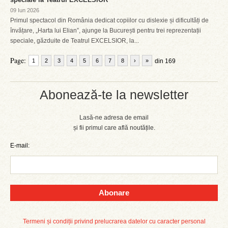
09 Iun 2026
Primul spectacol din România dedicat copiilor cu dislexie și dificultăți de
învățare, „Harta lui Elian”, ajunge la București pentru trei reprezentații
speciale, găzduite de Teatrul EXCELSIOR, la...
Page:
1
2
3
4
5
6
7
8
›
»
din 169
Abonează-te la newsletter
Lasă-ne adresa de email
și fii primul care află noutățile.
E-mail:
Abonare
Termeni și condiții privind prelucrarea datelor cu caracter personal