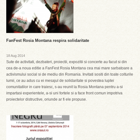
FanFest Rosia Montana respira solidaritate
18 Aug 2014
Sute de activitati, dezbateri, proiectii, expozitii si concerte au facut si din
cea de-a noua editie a FanFest Rosia Montana cea mai mare sarbatoare a
activismului social si de mediu din Romania. Invitati sositi din toate colturile
lumii, ce au adus cu ei mesajul de solidaritate si povestea luptei
comunitatilor in care traiesc, s-au reunit la Rosia Montana pentru a-si
impartasi experientele, a-si uni fortele si a face front comun impotriva
proiectelor distructive, oriunde ar fi ele propuse.