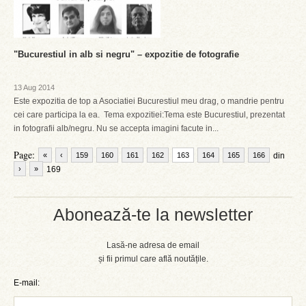
"Bucurestiul in alb si negru" – expozitie de fotografie
13 Aug 2014
Este expozitia de top a Asociatiei Bucurestiul meu drag, o mandrie pentru
cei care participa la ea. Tema expozitiei:Tema este Bucurestiul, prezentat
in fotografii alb/negru. Nu se accepta imagini facute in...
Page:
«
‹
159
160
161
162
163
164
165
166
din
›
»
169
Abonează-te la newsletter
Lasă-ne adresa de email
și fii primul care află noutățile.
E-mail: