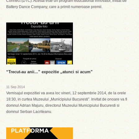
Connect (DTC). Acesta este un program educational innovator, initiat de
Battery Dance Company, care a primit numeroase premii.
“Trecut-au anii...” expozitie „atunci si acum”
11 Sep 2014
Vernisajul expozitiei va avea loc vineri, 12 septembrie 2014, de la orele
18:30, in curtea Muzeului „Municipiului Bucuresti”. Invitat de onoare va fi
domnul Adrian Majuru, directorul Muzeului Municipiului Bucuresti si
domnul Serban Lacriteanu.