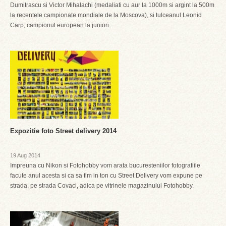
Dumitrascu si Victor Mihalachi (medaliati cu aur la 1000m si argint la 500m
la recentele campionate mondiale de la Moscova), si tulceanul Leonid
Carp, campionul european la juniori.
Expozitie foto Street delivery 2014
19 Aug 2014
Impreuna cu Nikon si Fotohobby vom arata bucuresteniilor fotografiile
facute anul acesta si ca sa fim in ton cu Street Delivery vom expune pe
strada, pe strada Covaci, adica pe vitrinele magazinului Fotohobby.