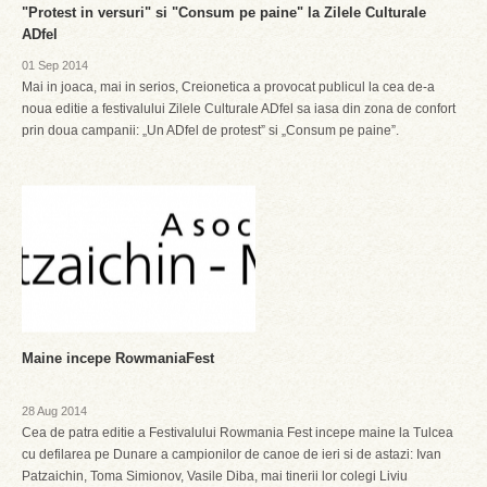
"Protest in versuri" si "Consum pe paine" la Zilele Culturale
ADfel
01 Sep 2014
Mai in joaca, mai in serios, Creionetica a provocat publicul la cea de-a
noua editie a festivalului Zilele Culturale ADfel sa iasa din zona de confort
prin doua campanii: „Un ADfel de protest” si „Consum pe paine”.
Maine incepe RowmaniaFest
28 Aug 2014
Cea de patra editie a Festivalului Rowmania Fest incepe maine la Tulcea
cu defilarea pe Dunare a campionilor de canoe de ieri si de astazi: Ivan
Patzaichin, Toma Simionov, Vasile Diba, mai tinerii lor colegi Liviu