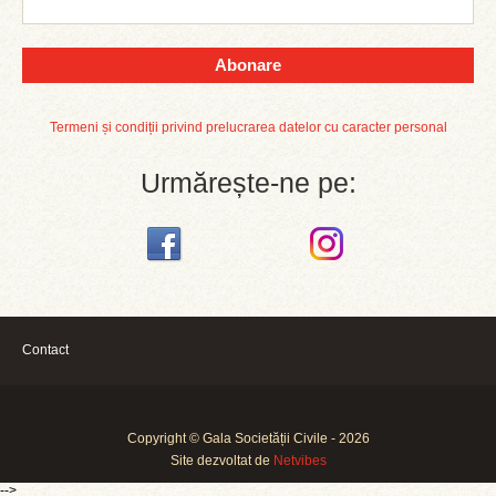
Abonare
Termeni și condiții privind prelucrarea datelor cu caracter personal
Urmărește-ne pe:
Contact
Copyright © Gala Societății Civile - 2026
Site dezvoltat de
Netvibes
-->