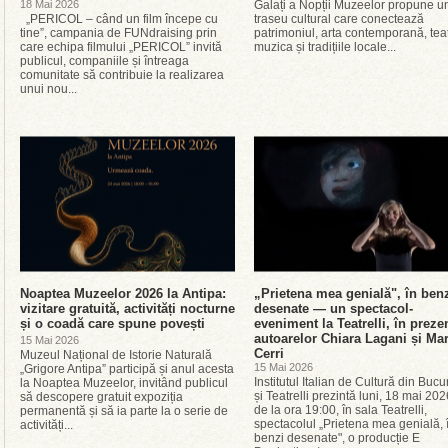
18 Mai 2026
Galați a Nopții Muzeelor propune u
„PERICOL – când un film începe cu
traseu cultural care conectează
tine”, campania de FUNdraising prin
patrimoniul, arta contemporană, teat
care echipa filmului „PERICOL” invită
muzica și tradițiile locale...
publicul, companiile și întreaga
comunitate să contribuie la realizarea
unui nou...
Noaptea Muzeelor 2026 la Antipa:
„Prietena mea genială", în ben
vizitare gratuită, activități nocturne
desenate — un spectacol-
și o coadă care spune povești
eveniment la Teatrelli, în preze
autoarelor Chiara Lagani și Ma
15 Mai 2026
Cerri
Muzeul Național de Istorie Naturală
15 Mai 2026
„Grigore Antipa” participă și anul acesta
Institutul Italian de Cultură din Bucu
la Noaptea Muzeelor, invitând publicul
și Teatrelli prezintă luni, 18 mai 202
să descopere gratuit expoziția
de la ora 19:00, în sala Teatrelli,
permanentă și să ia parte la o serie de
spectacolul „Prietena mea genială, 
activități...
benzi desenate", o producție E