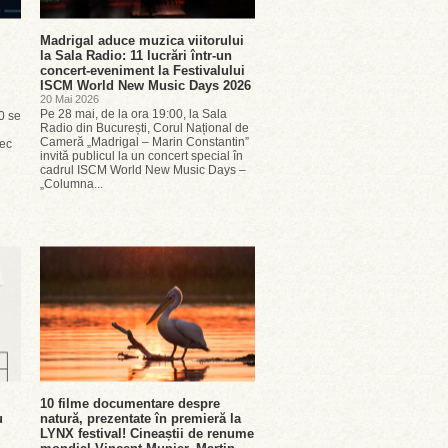
Madrigal aduce muzica viitorului
la Sala Radio: 11 lucrări într-un
concert-eveniment la Festivalului
ISCM World New Music Days 2026
20 Mai 2026
Pe 28 mai, de la ora 19:00, la Sala
80 se
Radio din București, Corul Național de
Cameră „Madrigal – Marin Constantin”
cec
invită publicul la un concert special în
cadrul ISCM World New Music Days –
„Columna...
10 filme documentare despre
u
natură, prezentate în premieră la
LYNX festival! Cineaștii de renume