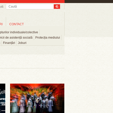
ută
RI
CONTACT
turilor individuale/colective
icii de asistență socială
Protecția mediului
t
Finanțări
Joburi