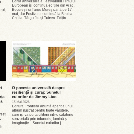
Ediția aniversară a Festivalului Filmului
n
European își continuă edițiile din Arad,
București și Târgu Mureș până pe 17
rul,
mai, dar Festivalul continuă la Bistrița,
Chitila, Târgu Jiu și Tulcea. Ediția...
zi
O poveste universală despre
reziliență și curaj: Sunetul
nța
culorilor de Jimmy Liao
ra
15 Mai 2026
Editura Frontiera anunță apariția unui
album ilustrat pentru toate vârstele,
rești
care își va purta cititorii într-o călătorie
6,
senzorială prin întuneric, lumină și
imaginație. Sunetul culorilor |...
în