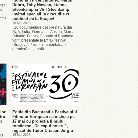
mondial Vincent Munier, Martin
Dohrn, Toby Nowlan, Lianne
rect
Steenkamp și Will Steenkamp,
iei
ts,
invitați speciali la discuțiile cu
ntru
publicul de la Brașov!
18 Mai 2026
10 documentare despre natură din
SUA, India, Germania, Austria, Marea
Britanie, Franța, Canada și România
vor fi prezentate la LYNX festival
(Brașov, 1-7 iunie), majoritatea în
premieră națională...
lor
Ediția din București a Festivalului
tre
Filmului European se încheie pe
ic
17 mai cu proiecția filmului
românesc „De capul nostru”,
regizat de Tudor Cristian Jurgiu
15 Mai 2026
us