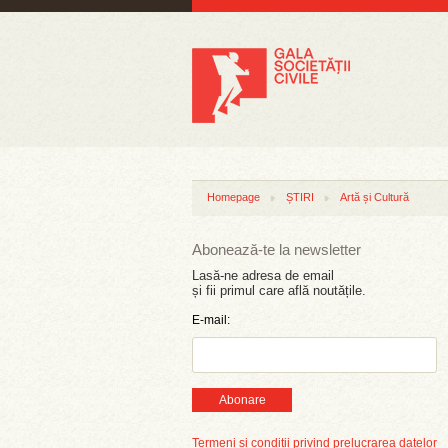
Homepage
ȘTIRI
Artă și Cultură
Abonează-te la newsletter
Lasă-ne adresa de email
și fii primul care află noutățile.
E-mail:
Abonare
Termeni și condiții privind prelucrarea datelor