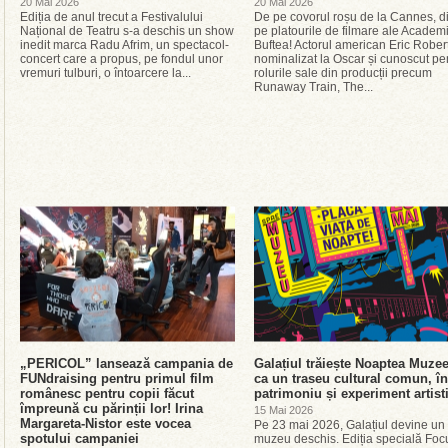
20 Mai 2026
20 Mai 2026
Ediția de anul trecut a Festivalului
De pe covorul roșu de la Cannes, di
Național de Teatru s-a deschis un show
pe platourile de filmare ale Academ
inedit marca Radu Afrim, un spectacol-
Buftea! Actorul american Eric Rober
concert care a propus, pe fondul unor
nominalizat la Oscar și cunoscut pe
vremuri tulburi, o întoarcere la...
rolurile sale din producții precum
Runaway Train, The...
„PERICOL” lansează campania de
Galațiul trăiește Noaptea Muzee
FUNdraising pentru primul film
ca un traseu cultural comun, în
românesc pentru copii făcut
patrimoniu și experiment artist
împreună cu părinții lor! Irina
15 Mai 2026
Margareta-Nistor este vocea
Pe 23 mai 2026, Galațiul devine un
spotului campaniei
muzeu deschis. Ediția specială Foc