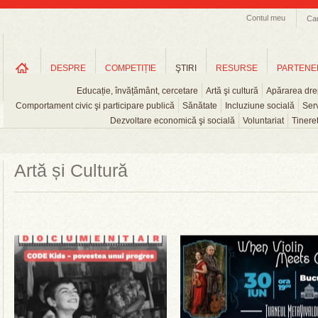
Contul meu
Ca
DESPRE
COMPETIȚIE
ŞTIRI
RESURSE
PARTENE
Educație, învățământ, cercetare
Artă şi cultură
Apărarea drep
Comportament civic şi participare publică
Sănătate
Incluziune socială
Serv
Dezvoltare economică şi socială
Voluntariat
Tinere
Artă și Cultură