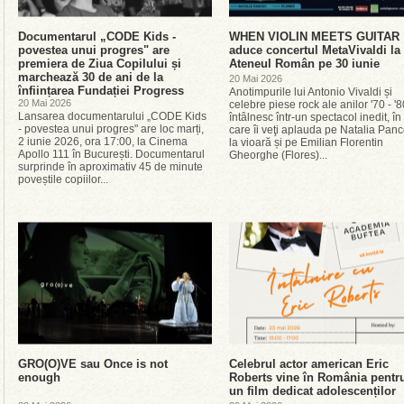
Documentarul „CODE Kids -
WHEN VIOLIN MEETS GUITAR
povestea unui progres" are
aduce concertul MetaVivaldi la
premiera de Ziua Copilului și
Ateneul Român pe 30 iunie
marchează 30 de ani de la
20 Mai 2026
înființarea Fundației Progress
Anotimpurile lui Antonio Vivaldi și
20 Mai 2026
celebre piese rock ale anilor '70 - '
Lansarea documentarului „CODE Kids
întâlnesc într-un spectacol inedit, în
- povestea unui progres" are loc marți,
care îi veţi aplauda pe Natalia Pan
2 iunie 2026, ora 17:00, la Cinema
la vioară și pe Emilian Florentin
Apollo 111 în București. Documentarul
Gheorghe (Flores)...
surprinde în aproximativ 45 de minute
poveștile copiilor...
GRO(O)VE sau Once is not
Celebrul actor american Eric
enough
Roberts vine în România pentr
un film dedicat adolescenților