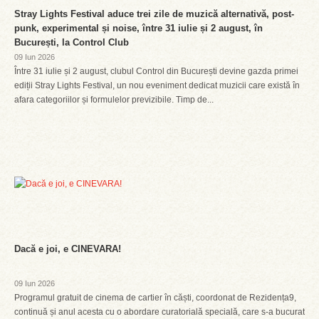
Stray Lights Festival aduce trei zile de muzică alternativă, post-
punk, experimental și noise, între 31 iulie și 2 august, în
București, la Control Club
09 Iun 2026
Între 31 iulie și 2 august, clubul Control din București devine gazda primei
ediții Stray Lights Festival, un nou eveniment dedicat muzicii care există în
afara categoriilor și formulelor previzibile. Timp de...
Dacă e joi, e CINEVARA!
09 Iun 2026
Programul gratuit de cinema de cartier în căști, coordonat de Rezidența9,
continuă și anul acesta cu o abordare curatorială specială, care s-a bucurat