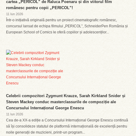
cartea „PERICOL” de Raluca Poenaru și din viitorul film
românesc pentru copii „PERICOL”!
11 Iun 2026
Într-o inițiativă originală pentru un proiect cinematografic românesc,
concursul lansat de echipa filmului „PERICOL”, SchneiderPen România și
European School of Comics le oferă copiilor și adolescenților...
Celebrii compozitori Zygmunt Krauze, Sarah Kirkland Snider și
Steven Mackey conduc masterclassurile de compoziție ale
Concursului Internațional George Enescu
11 Iun 2026
Cea de-a XX-a ediție a Concursului Internațional George Enescu continuă
să își consolideze statutul de platformă internațională de excelență pentru
noile generații de muzicieni, printr-un program...