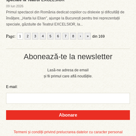
09 Iun 2026
Primul spectacol din România dedicat copiilor cu dislexie și dificultăți de
învățare, „Harta lui Elian”, ajunge la București pentru trei reprezentații
speciale, găzduite de Teatrul EXCELSIOR, la...
Page:
1
2
3
4
5
6
7
8
›
»
din 169
Abonează-te la newsletter
Lasă-ne adresa de email
și fii primul care află noutățile.
E-mail:
Abonare
Termeni și condiții privind prelucrarea datelor cu caracter personal