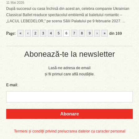
11 Mai 2026
După succesul cu casa închisă din acest an, celebra companie Ukrainian
Classical Ballet readuce spectacolul emblemă al baletului romantic –
„LACUL LEBEDELOR,” pe scena Sălii Palatului pe 9 februarie 2027. ...
Page:
«
‹
2
3
4
5
6
7
8
9
›
»
din 169
Abonează-te la newsletter
Lasă-ne adresa de email
și fii primul care află noutățile.
E-mail:
Abonare
Termeni și condiții privind prelucrarea datelor cu caracter personal