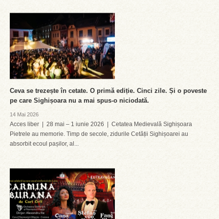
Ceva se trezește în cetate. O primă ediție. Cinci zile. Și o poveste
pe care Sighișoara nu a mai spus-o niciodată.
14 Mai 2026
Acces liber | 28 mai – 1 iunie 2026 | Cetatea Medievală Sighișoara
Pietrele au memorie. Timp de secole, zidurile Cetății Sighișoarei au
absorbit ecoul pașilor, al...