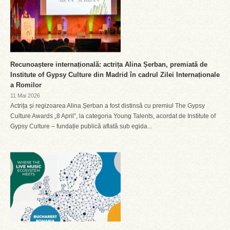
Recunoaștere internațională: actrița Alina Șerban, premiată de
Institute of Gypsy Culture din Madrid în cadrul Zilei Internaționale
a Romilor
11 Mai 2026
Actrița și regizoarea Alina Șerban a fost distinsă cu premiul The Gypsy
Culture Awards „8 April”, la categoria Young Talents, acordat de Institute of
Gypsy Culture – fundație publică aflată sub egida...