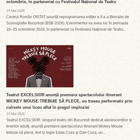
octombrie, în parteneriat cu Festivalul Național de Teatru
14 Mai 2026
Centrul Român OISTAT anunță reprogramarea ediției a II-a a Bienalei de
Scenografie București (BSB 2026). Evenimentul va avea loc în perioada
16–25 octombrie 2026, în parteneriat cu Festivalul Național de Teatru...
Teatrul EXCELSIOR anunță premiera spectacolului itinerant
MICKEY MOUSE TREBUIE SĂ PLECE, un traseu performativ prin
culisele unui liceu aflat în pragul imploziei
14 Mai 2026
Teatrul EXCELSIOR, singurul teatru din București dedicat adolescenților și
tinerilor adulți, anunță premiera spectacolului itinerant Mickey Mouse
trebuie să plece, text și regie Edda Coza și Dan Coza, un...