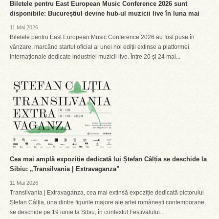
Biletele pentru East European Music Conference 2026 sunt
disponibile: Bucureștiul devine hub-ul muzicii live în luna mai
11 Mai 2026
Biletele pentru East European Music Conference 2026 au fost puse în
vânzare, marcând startul oficial al unei noi ediții extinse a platformei
internaționale dedicate industriei muzicii live. Între 20 și 24 mai...
Cea mai amplă expoziție dedicată lui Ștefan Câlția se deschide la
Sibiu: „Transilvania | Extravaganza”
11 Mai 2026
Transilvania | Extravaganza, cea mai extinsă expoziție dedicată pictorului
Ștefan Câlția, una dintre figurile majore ale artei românești contemporane,
se deschide pe 19 iunie la Sibiu, în contextul Festivalului...