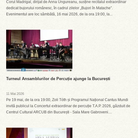
Corul Madrigal, dirijat de Anna Ungureanu, susține recitalul extraordinar
dedicat bujorului românesc, în cadrul zilelor „Bujori în Matache”.
Evenimentul are loc sâmbătă, 16 mai 2026, de la ora 19:00, la...
Turneul Ansamblurilor de Percuție ajunge la București
11 Mai 2026
Pe 19 mai, de la ora 19:00, Zoli Tóth și Programul Național Cantus Mundi
invită publicul la Concertul extraordinar de percuție T.A.P. 2026, găzduit de
Centrul Cultural ARCUB din București - Sala Mare Gabroveni....