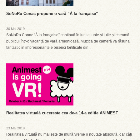
SoNoRo Conac propune o vară “À la française”
30 Mai 2019
SoNoRo Conac “À la française” continuă în lunile iunie și iulie și cheamă
publicul într-o vacanță de vară armonioasă. Muzica de cameră va răsuna
fantastic în impresionantele biserici fortificate din...
Realitatea virtuală cucerește cea de-a 14-a ediție ANIMEST
23 Mai 2019
Realitatea virtuală nu mai este de multă vreme o noutate absolută, dar câți