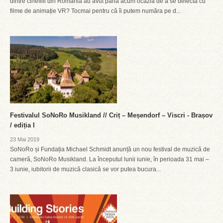
dintre cinefilii din România au avut până acum ocazia de a se delecta cu
filme de animație VR? Tocmai pentru că îi putem număra pe d...
Festivalul SoNoRo Musikland // Criț – Meșendorf – Viscri - Brașov
/ ediția I
23 Mai 2019
SoNoRo și Fundația Michael Schmidt anunță un nou festival de muzică de
cameră, SoNoRo Musikland. La începutul lunii iunie, în perioada 31 mai –
3 iunie, iubitorii de muzică clasică se vor putea bucura...