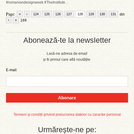
#romaniandesignweek #TheInstitute...
Page:
«
‹
124
125
126
127
128
129
130
131
din
›
»
169
Abonează-te la newsletter
Lasă-ne adresa de email
și fii primul care află noutățile.
E-mail:
Abonare
Termeni și condiții privind prelucrarea datelor cu caracter personal
Urmărește-ne pe: