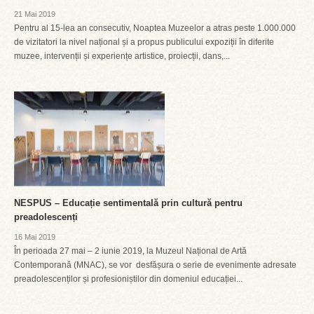
21 Mai 2019
Pentru al 15-lea an consecutiv, Noaptea Muzeelor a atras peste 1.000.000
de vizitatori la nivel național și a propus publicului expoziții în diferite
muzee, intervenții și experiențe artistice, proiecții, dans,...
NESPUS – Educație sentimentală prin cultură pentru
preadolescenți
16 Mai 2019
În perioada 27 mai – 2 iunie 2019, la Muzeul Național de Artă
Contemporană (MNAC), se vor desfășura o serie de evenimente adresate
preadolescenților și profesioniștilor din domeniul educației...