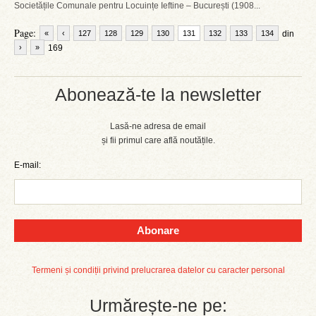
Societățile Comunale pentru Locuințe Ieftine – București (1908...
Page:
«
‹
127
128
129
130
131
132
133
134
din
›
»
169
Abonează-te la newsletter
Lasă-ne adresa de email
și fii primul care află noutățile.
E-mail:
Abonare
Termeni și condiții privind prelucrarea datelor cu caracter personal
Urmărește-ne pe: