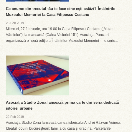
Ce anume din trecutul tău te face cine ești astăzi? Întâlnirile
Muzeului Memoriei la Casa Filipescu-Cesianu
26 Feb 2019
Miercuri, 27 februarie, ora 19:00 la Casa Filipescu-Cesianu („Muzeul
Vârstelor”), la mansardă (Calea Victoriei 151), Asociația Punctart
organizează o nouă ediție a Întâlnirilor Muzeului Memoriei — o serie...
Asociația Studio Zona lansează prima carte din seria dedicată
istoriei urbane
22 Feb 2019
Asociația Studio Zona lansează cartea istoricului Andrei Răzvan Voinea,
Idealul locuirii bucureștean: familia cu casă și grădină. Parcelările