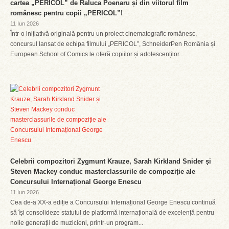
cartea „PERICOL” de Raluca Poenaru și din viitorul film
românesc pentru copii „PERICOL”!
11 Iun 2026
Într-o inițiativă originală pentru un proiect cinematografic românesc,
concursul lansat de echipa filmului „PERICOL”, SchneiderPen România și
European School of Comics le oferă copiilor și adolescenților...
Celebrii compozitori Zygmunt Krauze, Sarah Kirkland Snider și
Steven Mackey conduc masterclassurile de compoziție ale
Concursului Internațional George Enescu
11 Iun 2026
Cea de-a XX-a ediție a Concursului Internațional George Enescu continuă
să își consolideze statutul de platformă internațională de excelență pentru
noile generații de muzicieni, printr-un program...