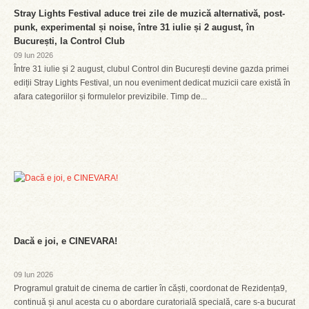
Stray Lights Festival aduce trei zile de muzică alternativă, post-
punk, experimental și noise, între 31 iulie și 2 august, în
București, la Control Club
09 Iun 2026
Între 31 iulie și 2 august, clubul Control din București devine gazda primei
ediții Stray Lights Festival, un nou eveniment dedicat muzicii care există în
afara categoriilor și formulelor previzibile. Timp de...
Dacă e joi, e CINEVARA!
09 Iun 2026
Programul gratuit de cinema de cartier în căști, coordonat de Rezidența9,
continuă și anul acesta cu o abordare curatorială specială, care s-a bucurat