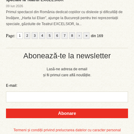
09 Iun 2026
Primul spectacol din România dedicat copiilor cu dislexie și dificultăți de
învățare, „Harta lui Elian”, ajunge la București pentru trei reprezentații
speciale, găzduite de Teatrul EXCELSIOR, la...
Page:
1
2
3
4
5
6
7
8
›
»
din 169
Abonează-te la newsletter
Lasă-ne adresa de email
și fii primul care află noutățile.
E-mail:
Abonare
Termeni și condiții privind prelucrarea datelor cu caracter personal