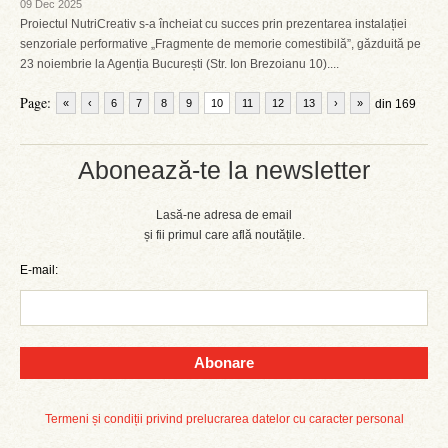
09 Dec 2025
Proiectul NutriCreativ s-a încheiat cu succes prin prezentarea instalației
senzoriale performative „Fragmente de memorie comestibilă”, găzduită pe
23 noiembrie la Agenția București (Str. Ion Brezoianu 10)....
Page:
«
‹
6
7
8
9
10
11
12
13
›
»
din 169
Abonează-te la newsletter
Lasă-ne adresa de email
și fii primul care află noutățile.
E-mail:
Abonare
Termeni și condiții privind prelucrarea datelor cu caracter personal