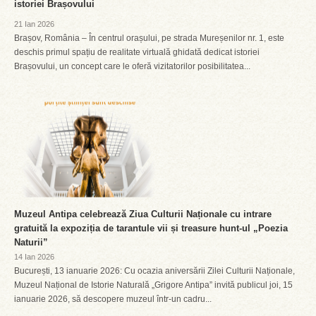
istoriei Brașovului
21 Ian 2026
Brașov, România – În centrul orașului, pe strada Mureșenilor nr. 1, este
deschis primul spațiu de realitate virtuală ghidată dedicat istoriei
Brașovului, un concept care le oferă vizitatorilor posibilitatea...
Muzeul Antipa celebrează Ziua Culturii Naționale cu intrare
gratuită la expoziția de tarantule vii și treasure hunt-ul „Poezia
Naturii”
14 Ian 2026
București, 13 ianuarie 2026: Cu ocazia aniversării Zilei Culturii Naționale,
Muzeul Național de Istorie Naturală „Grigore Antipa” invită publicul joi, 15
ianuarie 2026, să descopere muzeul într-un cadru...