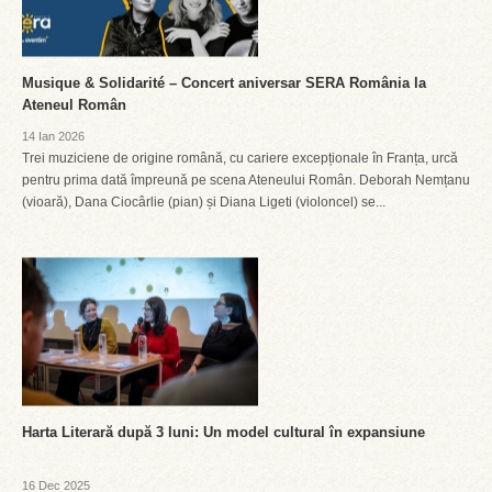
Musique & Solidarité – Concert aniversar SERA România la
Ateneul Român
14 Ian 2026
Trei muziciene de origine română, cu cariere excepționale în Franța, urcă
pentru prima dată împreună pe scena Ateneului Român. Deborah Nemțanu
(vioară), Dana Ciocârlie (pian) și Diana Ligeti (violoncel) se...
Harta Literară după 3 luni: Un model cultural în expansiune
16 Dec 2025