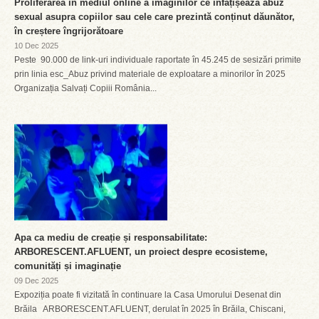
Proliferarea în mediul online a imaginilor ce înfățișează abuz
sexual asupra copiilor sau cele care prezintă conținut dăunător,
în creștere îngrijorătoare
10 Dec 2025
Peste 90.000 de link-uri individuale raportate în 45.245 de sesizări primite
prin linia esc_Abuz privind materiale de exploatare a minorilor în 2025
Organizația Salvați Copiii România...
Apa ca mediu de creație și responsabilitate:
ARBORESCENT.AFLUENT, un proiect despre ecosisteme,
comunități și imaginație
09 Dec 2025
Expoziția poate fi vizitată în continuare la Casa Umorului Desenat din
Brăila ARBORESCENT.AFLUENT, derulat în 2025 în Brăila, Chiscani,