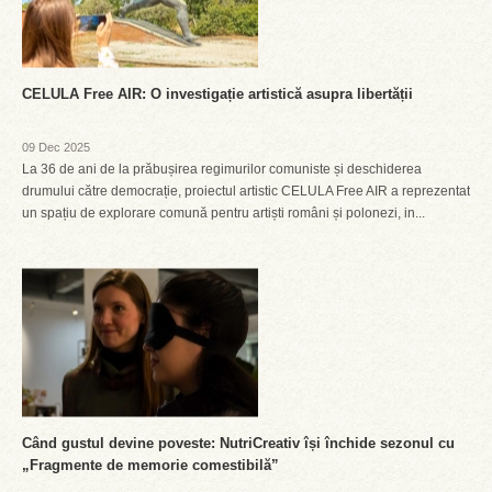
CELULA Free AIR: O investigație artistică asupra libertății
09 Dec 2025
La 36 de ani de la prăbușirea regimurilor comuniste și deschiderea
drumului către democrație, proiectul artistic CELULA Free AIR a reprezentat
un spațiu de explorare comună pentru artiști români și polonezi, in...
Când gustul devine poveste: NutriCreativ își închide sezonul cu
„Fragmente de memorie comestibilă”